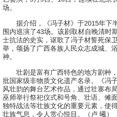
场。
据介绍，《冯子材》于2015年下
围内巡演了43场。该剧取材自晚清时
士抗法的史实，讴歌了冯子材誓死保
举，颂扬了广西各族人民众志成城、
神。
壮剧是富有广西特色的地方剧种，于
批国家级非物质文化遗产名录。《冯
风壮韵的舞台艺术作品，通过壮寨布
巫师举行祭祀仪式和号角、壮语、傩
独特战法等壮族文化的重要元素，使
壮族气息，令人赏心悦目。（卢 曦）