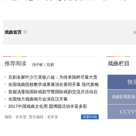
戏曲首页
推荐阅读
戏曲栏目
冯子材
|
壮剧
京剧名家叶少兰喜收八徒：为传承国粹尽最大责
快
任
全国戏曲院校教学成果展演在黄冈开幕 现代黄梅
戏《槐花谣》倾情..
首届汤显祖国际戏剧节暨国际戏剧交流月活动启
戏曲影视剧场
动
全国地方戏曲南方会演在汉开幕
2017中国戏曲文化周 园博园活动丰富多彩
CCT
编辑：史冬莲
责任编辑：史冬莲
我要纠错