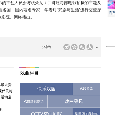
的主创人员会与观众见面并讲述每部电影拍摄的主题及
盟各国、国内著名专家、学者对“戏剧与生活”进行交流探
春
电影院、网络播出。
分享到：
戏曲栏目
尽最大责
快乐戏园
名段欣赏
现代黄梅
月活动启
戏曲采风
戏曲影视剧场
彩
CCTV空中剧院
梨园闯关我挂帅