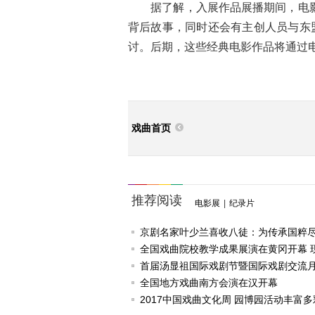
据了解，入展作品展播期间，电影
背后故事，同时还会有主创人员与东
讨。后期，这些经典电影作品将通过
戏曲首页
推荐阅读
电影展
|
纪录片
京剧名家叶少兰喜收八徒：为传承国粹
任
全国戏曲院校教学成果展演在黄冈开幕 
戏《槐花谣》倾情..
首届汤显祖国际戏剧节暨国际戏剧交流
动
全国地方戏曲南方会演在汉开幕
2017中国戏曲文化周 园博园活动丰富多