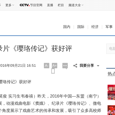
事
更多
节目官网
直播
栏目
频道大全
国内
国际
经济
军事
录片《璎珞传记》获好评
016年09月21日 16:51
A-
A+
我要分享
热
璎珞传记》获好评
 实习生韦春禧）昨天，2016年中国—东盟（南宁）
展，动漫戏曲电影《窦娥》、纪录片《璎珞传记》、微电
个角度展示了戏曲艺术的传承和发展，吸引了众多高校师