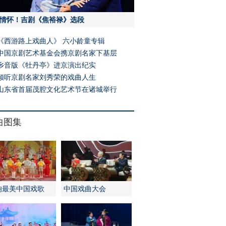
情怀！吉剧《焦裕禄》选段
《西游路上戏曲人》 六小龄童专辑
中国京剧艺术基金会携京剧名家下基层
乡音版《牡丹亭》进京演出纪实
倾听京剧名家刘秀荣的戏曲人生
山东省首届茂腔文化艺术节在诸城举行
曲图集
响最美中国戏歌
中国戏曲大会