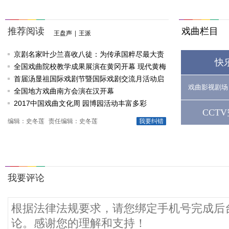
推荐阅读
戏曲栏目
王盘声
|
王派
京剧名家叶少兰喜收八徒：为传承国粹尽最大责
快
任
全国戏曲院校教学成果展演在黄冈开幕 现代黄梅
戏《槐花谣》倾情..
首届汤显祖国际戏剧节暨国际戏剧交流月活动启
戏曲影视剧场
动
全国地方戏曲南方会演在汉开幕
2017中国戏曲文化周 园博园活动丰富多彩
CCT
编辑：史冬莲
责任编辑：史冬莲
我要纠错