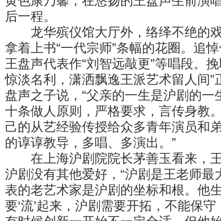
黄色康乃馨，在悠扬的王盘声生前演
后一程。
龙华殡仪馆大厅外，络绎不绝的戏
拿着上书“一代宗师”条幅的花圈。追
王盘声代表作“刘智远敲更”等唱段。挽
惊淡名利，潇洒飘逸王派艺术留人间”
盘声之子说，“父亲的一生是沪剧的一
十条做人原则，严格要求，言传身教
己的从艺经验传授给众多青年演员和
的谆谆教导，多唱、多演出。”
在上海沪剧院院长茅善玉看来，王
沪剧没有其他爱好，“沪剧是王老师最
表的老艺术家是沪剧的坐标和根。他
要‘流’起来，沪剧需要开拓，不能保