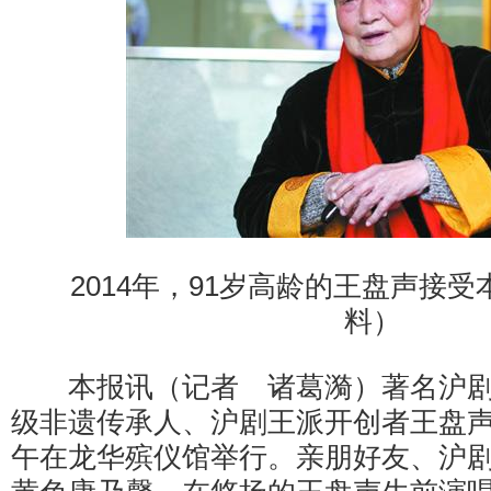
2014年，91岁高龄的王盘声接受
料）
本报讯（记者 诸葛漪）著名沪剧
级非遗传承人、沪剧王派开创者王盘
午在龙华殡仪馆举行。亲朋好友、沪