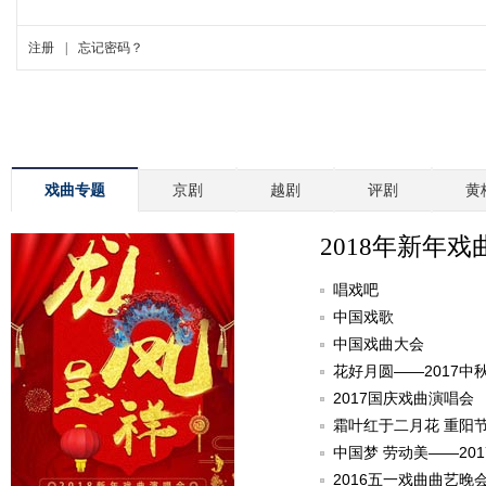
戏曲专题
京剧
越剧
评剧
黄
2018年新年戏
唱戏吧
中国戏歌
中国戏曲大会
花好月圆——2017中
2017国庆戏曲演唱会
霜叶红于二月花 重阳
中国梦 劳动美——20
2016五一戏曲曲艺晚