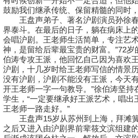
有时候创新一开始不一定合适，但他
鼓励我们继承传统、保留精髓的同时，
王盘声弟子、著名沪剧演员孙徐春
界泰斗。在最后的日子，躺在病床上
会唱沪剧。王老师生活简单，专注艺
神，是留给后辈最宝贵的财富。”72
伯涛专攻王派，他回忆自己因为喜欢
沪剧，十几岁时给王老师写信的情景历
没有沪剧，沪剧不能没有王派，今天
开王老师一字一句教导。”徐伯涛坚持
学生，“一定要继承好王派艺术，唱出
王老师一路走好。”
王盘声15岁从苏州到上海，拜滩簧
之后又进入由沪剧界前辈筱文滨组建的文