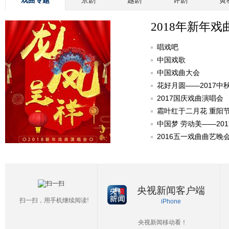
戏曲专题
京剧
越剧
评剧
黄
2018年新年戏
唱戏吧
中国戏歌
中国戏曲大会
花好月圆——2017中
2017国庆戏曲演唱会
霜叶红于二月花 重阳
中国梦 劳动美——20
2016五一戏曲曲艺晚
央视新闻客户端
扫一扫，用手机继续阅读!
iPhone
央视新闻移动看！