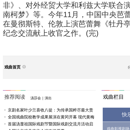
非》、对外经贸大学和利兹大学联合演
南柯梦》等。今年11月，中国中央芭
在曼彻斯特、伦敦上演芭蕾舞《牡丹
纪念交流献上收官之作。(完)
戏曲首页
推荐阅读
戏曲栏目
汤莎会
|
演出
京剧名家叶少兰喜收八徒：为传承国粹尽最大责
快
任
全国戏曲院校教学成果展演在黄冈开幕 现代黄梅
戏《槐花谣》倾情..
首届汤显祖国际戏剧节暨国际戏剧交流月活动启
戏曲影视剧场