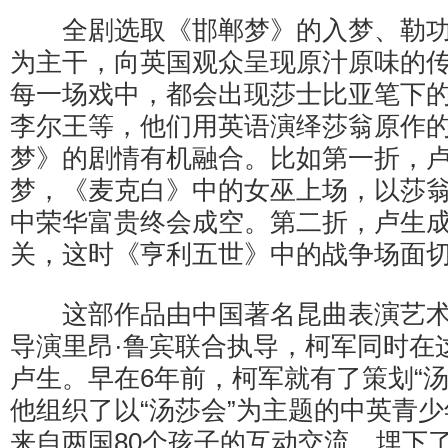
全剧选取《邯郸梦》的入梦、勒功
为主干，向英国观众呈现原汁原味的
每一场戏中，都会出现莎士比亚笔下
李尔王等，他们用英语演绎莎翁原作
梦》的剧情有机融合。比如第一折，
梦，《麦克白》中的女巫上场，以莎
中荣华富贵终会成空。第二折，卢生
关，这时《亨利五世》中的战争场面
这部作品由中国著名昆曲表演艺术
导演里昂·鲁宾联合执导，柯军同时在
卢生。早在6年前，柯军就有了策划“汤
他组织了以“汤莎会”为主题的中英青
来自两国80个孩子的互动交流，埋下