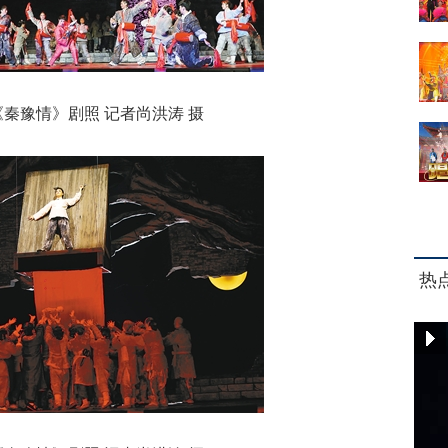
豫情》剧照 记者尚洪涛 摄
热