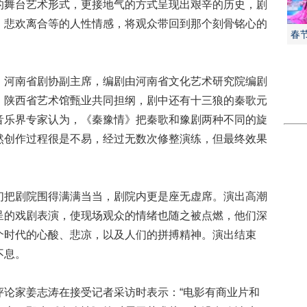
的舞台艺术形式，更接地气的方式呈现出艰辛的历史，剧
、悲欢离合等的人性情感，将观众带回到那个刻骨铭心的
春
河南省剧协副主席，编剧由河南省文化艺术研究院编剧
、陕西省艺术馆甄业共同担纲，剧中还有十三狼的秦歌元
音乐界专家认为，《秦豫情》把秦歌和豫剧两种不同的旋
然创作过程很是不易，经过无数次修整演练，但最终效果
把剧院围得满满当当，剧院内更是座无虚席。演出高潮
呈的戏剧表演，使现场观众的情绪也随之被点燃，他们深
个时代的心酸、悲凉，以及人们的拼搏精神。演出结束
不息。
家姜志涛在接受记者采访时表示：“电影有商业片和