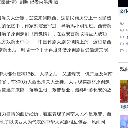
豫情》剧照 记者尚洪涛 摄
公仆
出潼关大迁徙，逃荒来到陕西。这是民族历史上一段惨烈
人的记忆中，作家刘震云写过，导演冯小刚拍过。西安演
排演了原创豫剧《秦豫情》，在西安首演取得巨大成功
地方戏演出中心——中国评剧大剧院倾情上演。这也是西
仁堂演出后，时隔一个甲子再度凭借原创剧目受邀进京演
戏
季大部分庄稼绝收。大旱之后，又遇蝗灾，饥荒遍及河南
河南省，有300万人西出潼关大迁徙。大型现实题材原创豫
两筐逃荒来陕，落地生根，艰苦创业，最终叶落长安的故
唱
力拼搏的曲折经历，着重表现了河南人民不畏艰苦、自
体现了以陕西人为代表的中华大家族相互包容、风雨同