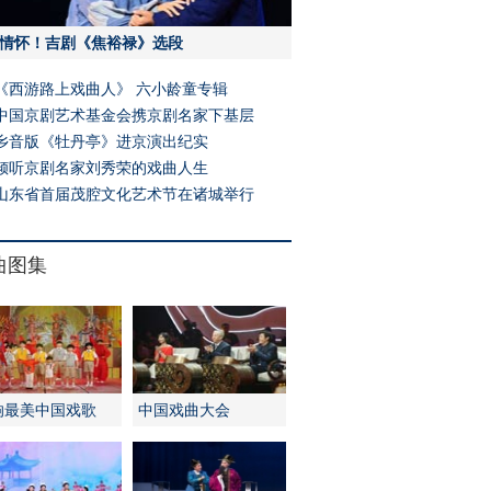
情怀！吉剧《焦裕禄》选段
《西游路上戏曲人》 六小龄童专辑
中国京剧艺术基金会携京剧名家下基层
乡音版《牡丹亭》进京演出纪实
倾听京剧名家刘秀荣的戏曲人生
山东省首届茂腔文化艺术节在诸城举行
曲图集
响最美中国戏歌
中国戏曲大会