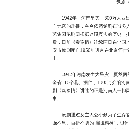
豫剧《秦
1942年，河南旱灾，300万人西
而无奈的迁徙，至今依然铭刻在很多
艺集团豫剧团根据这段真实的历史，
后，日前《秦豫情》连续两日在全国
安市豫剧团自1956年进京在北京怀
出。
1942年河南发生大旱灾，夏秋两
全省110个县。据估，1000万众的
剧《秦豫情》讲述的正是河南人一担
事。
该剧通过女主人公小勤为了生存奋
强不息、百折不挠的“扁担精神”，也