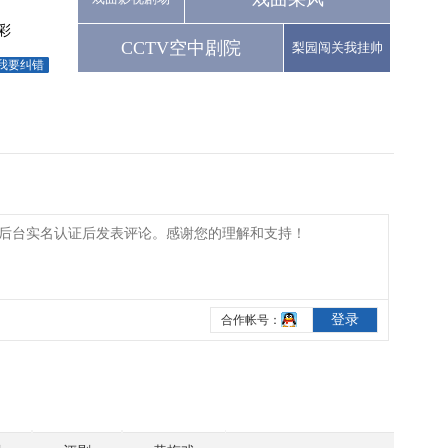
彩
CCTV空中剧院
梨园闯关我挂帅
我要纠错