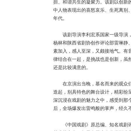
担、和谐共生的凝聚力。该剧以创新
中人物表现出的喜怒哀乐、生死离别
年代。
该剧导演李利宏系国家一级导演，
杨林和陕西省剧协创作评论部雷琳静
素加入，感人至深，又颇接地气。有
律结合在一起，是挑战也是创新，虽
还是比较满意的。
在京演出当晚，慕名而来的观众们
迭起，别具特色的舞台设计，精彩纷
深沉浸在戏剧的魅力之中，感受到那
后，全场爆发出雷鸣般的掌声，经久
《中国戏剧》原总编、知名戏剧评论