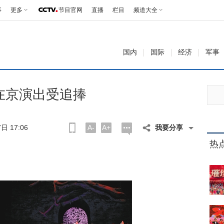
事
更多
节目官网
直播
栏目
频道大全
国内
国际
经济
军事
在京演出受追捧
日 17:06
A-
A+
我要分享
热