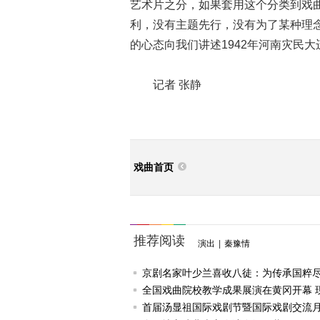
艺术片之分，如果套用这个分类到戏
利，没有主题先行，没有为了某种理
的心态向我们讲述1942年河南灾民
记者 张静
戏曲首页
推荐阅读
演出
|
秦豫情
京剧名家叶少兰喜收八徒：为传承国粹
任
全国戏曲院校教学成果展演在黄冈开幕 
戏《槐花谣》倾情..
首届汤显祖国际戏剧节暨国际戏剧交流