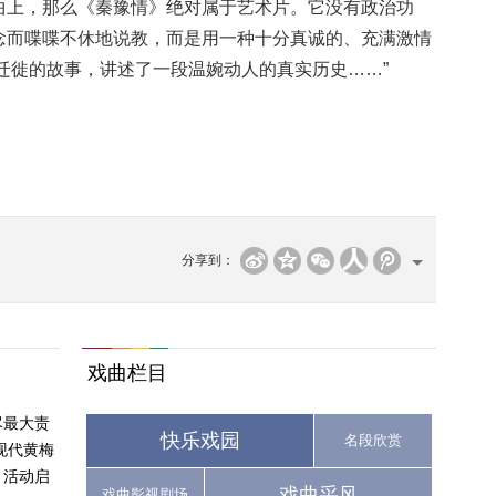
曲上，那么《秦豫情》绝对属于艺术片。它没有政治功
念而喋喋不休地说教，而是用一种十分真诚的、充满激情
大迁徙的故事，讲述了一段温婉动人的真实历史……”
分享到：
戏曲栏目
尽最大责
快乐戏园
名段欣赏
现代黄梅
月活动启
戏曲采风
戏曲影视剧场