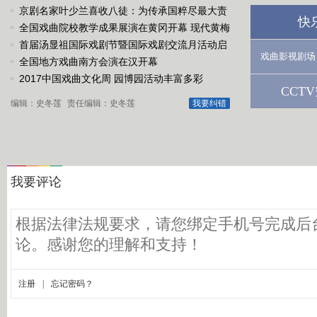
京剧名家叶少兰喜收八徒：为传承国粹尽最大责
快
任
全国戏曲院校教学成果展演在黄冈开幕 现代黄梅
戏《槐花谣》倾情..
首届汤显祖国际戏剧节暨国际戏剧交流月活动启
戏曲影视剧场
动
全国地方戏曲南方会演在汉开幕
2017中国戏曲文化周 园博园活动丰富多彩
CCT
编辑：史冬莲
责任编辑：史冬莲
我要纠错