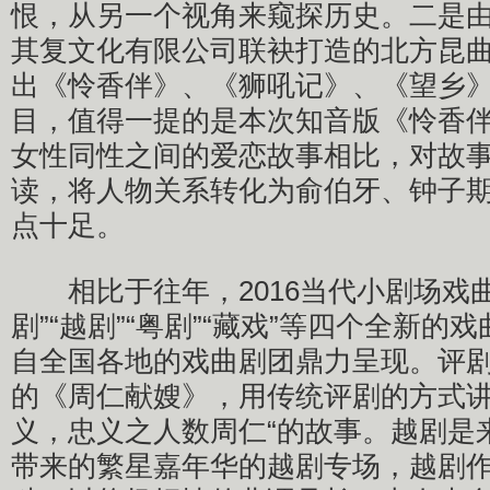
恨，从另一个视角来窥探历史。二是
其复文化有限公司联袂打造的北方昆
出《怜香伴》、《狮吼记》、《望乡
目，值得一提的是本次知音版《怜香
女性同性之间的爱恋故事相比，对故
读，将人物关系转化为俞伯牙、钟子
点十足。
相比于往年，2016当代小剧场戏曲
剧”“越剧”“粤剧”“藏戏”等四个全新的
自全国各地的戏曲剧团鼎力呈现。评
的《周仁献嫂》，用传统评剧的方式讲
义，忠义之人数周仁“的故事。越剧是
带来的繁星嘉年华的越剧专场，越剧