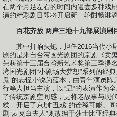
在两个月足左右的时间内遍尝多种戏
演的精彩剧目即将开启新一轮酣畅淋
百花齐放 两岸三地十九部展演剧
其中打响头炮，担任2016当代小
剧的是来自台湾国光剧团的京剧《卖
荣获第十三届台湾新艺术奖第三季提
湾国光剧团“小剧场大梦想”系列的经典
鬼”的志怪小说为蓝本，由青年演员陈
行等人担当主演，以“丑“的表演作为
了传统京剧空间感，更将老故事与现
糅，开启了京剧“丑戏”的诠释可能。
剧“麦克白夫人”则改编于莎士比亚经