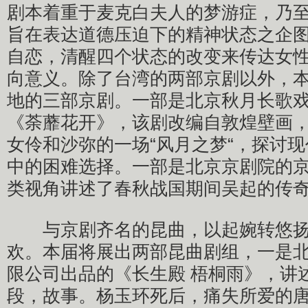
剧本着重于麦克白夫人的梦游症，乃
旨在表达道德压迫下的精神状态之企
自恋，清醒四个状态的改变来传达女
向意义。除了台湾的两部京剧以外，
地的三部京剧。一部是北京秋月长歌
《荼蘼花开》，该剧改编自敦煌壁画
女伶和沙弥的一场“风月之梦“，探讨
中的困难选择。一部是北京京剧院的
类视角讲述了春秋战国期间吴起的传
与京剧齐名的昆曲，以起婉转悠扬
欢。本届将展出两部昆曲剧组，一是
限公司出品的《长生殿 梧桐雨》，讲
段，故事。杨玉环死后，痛失所爱的