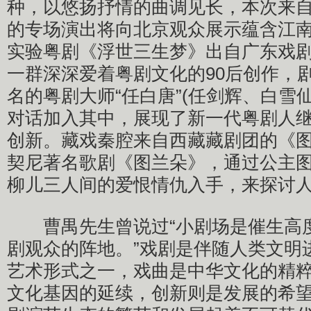
种，以悠扬抒情的曲调见长，本次来
的专场演出将向北京观众展示蕴含江
实验粤剧《浮世三生梦》出自广东戏
一群深深爱着粤剧文化的90后创作，剧
名的粤剧大师“任白唐”(任剑辉、白雪
对话加入其中，展现了新一代粤剧人
创新。藏戏秦腔来自西藏藏剧团的《
契尼著名歌剧《图兰朵》，通过公主
柳儿三人间的爱恨情仇入手，来探讨
曹禺先生曾说过“小剧场是催生高
剧观众的阵地。”戏剧是伴随人类文明
艺术形式之一，戏曲是中华文化的精
文化基因的延续，创新则是发展的希