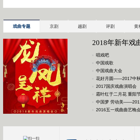
戏曲专题
京剧
越剧
评剧
黄
2018年新年戏
唱戏吧
中国戏歌
中国戏曲大会
花好月圆——2017中
2017国庆戏曲演唱会
霜叶红于二月花 重阳
中国梦 劳动美——20
2016五一戏曲曲艺晚