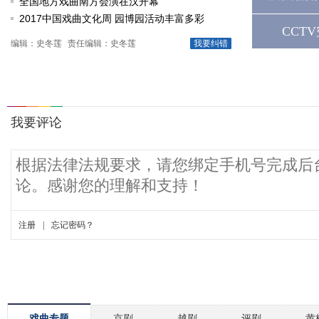
动
全国地方戏曲南方会演在汉开幕
2017中国戏曲文化周 园博园活动丰富多彩
CCT
编辑：史冬莲
责任编辑：史冬莲
我要纠错
戏曲专题
京剧
越剧
评剧
黄