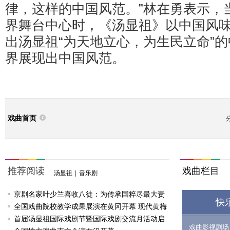
律，这样的中国风范。”林在勇表示，
界舞台中心时，《汤显祖》以中国风
出汤显祖“为天地立心，为生民立命”
界展现出中国风范。
戏曲首页
推荐阅读
戏曲栏目
汤显祖
|
音乐剧
京剧名家叶少兰喜收八徒：为传承国粹尽最大责
快
任
全国戏曲院校教学成果展演在黄冈开幕 现代黄梅
戏《槐花谣》倾情..
首届汤显祖国际戏剧节暨国际戏剧交流月活动启
戏曲影视剧场