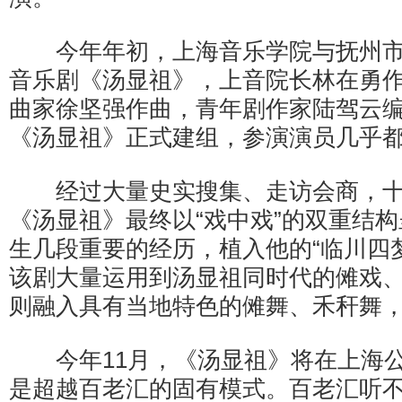
今年年初，上海音乐学院与抚州市
音乐剧《汤显祖》，上音院长林在勇
曲家徐坚强作曲，青年剧作家陆驾云编
《汤显祖》正式建组，参演演员几乎
经过大量史实搜集、走访会商，十
《汤显祖》最终以“戏中戏”的双重结
生几段重要的经历，植入他的“临川四
该剧大量运用到汤显祖同时代的傩戏
则融入具有当地特色的傩舞、禾秆舞
今年11月，《汤显祖》将在上海公
是超越百老汇的固有模式。百老汇听