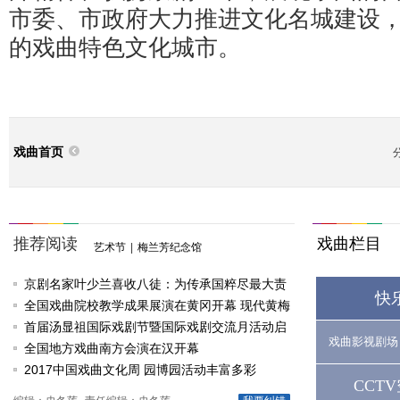
市委、市政府大力推进文化名城建设
的戏曲特色文化城市。
戏曲首页
推荐阅读
戏曲栏目
艺术节
|
梅兰芳纪念馆
京剧名家叶少兰喜收八徒：为传承国粹尽最大责
快
任
全国戏曲院校教学成果展演在黄冈开幕 现代黄梅
戏《槐花谣》倾情..
首届汤显祖国际戏剧节暨国际戏剧交流月活动启
戏曲影视剧场
动
全国地方戏曲南方会演在汉开幕
2017中国戏曲文化周 园博园活动丰富多彩
CCT