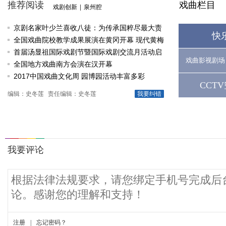
推荐阅读
戏曲栏目
戏剧创新
|
泉州腔
京剧名家叶少兰喜收八徒：为传承国粹尽最大责
快
任
全国戏曲院校教学成果展演在黄冈开幕 现代黄梅
戏《槐花谣》倾情..
首届汤显祖国际戏剧节暨国际戏剧交流月活动启
戏曲影视剧场
动
全国地方戏曲南方会演在汉开幕
2017中国戏曲文化周 园博园活动丰富多彩
CCT
编辑：史冬莲
责任编辑：史冬莲
我要纠错