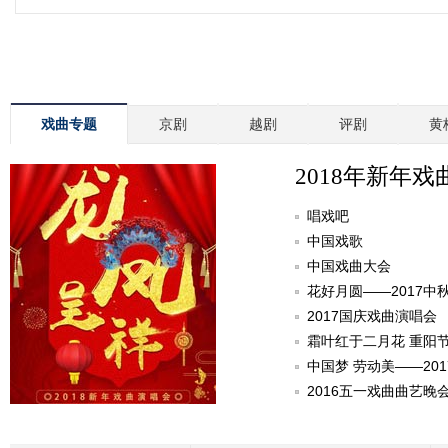
戏曲专题
京剧
越剧
评剧
黄
2018年新年戏
唱戏吧
中国戏歌
中国戏曲大会
花好月圆——2017中
2017国庆戏曲演唱会
霜叶红于二月花 重阳
中国梦 劳动美——20
2016五一戏曲曲艺晚