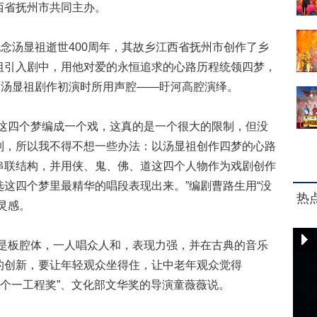
西省抚州市共同主办。
念汤显祖逝世400周年，其故乡江西省抚州市创作了乡
祖引入剧中，用他对爱的永恒追求的心路历程统领四梦，
近汤显祖剧作初演时所用声腔——盱河高腔演绎。
四个梦编成一个戏，这真的是一个很大的限制，但没
制，所以我不得不想一些办法：以汤显祖创作四梦的心路
串联结构，并用侠、鬼、佛、道这四个人物作为戏剧创作
这四个梦里最精华的唱段表现出来。”编剧曹路生用“没
热
灵感。
板腔体，一人唱众人和，表现力强，并在古典的音乐
的创新，要让年轻观众坐得住，让中老年观众觉得
五个一工程奖”、文化部文华奖的导演童薇薇说。