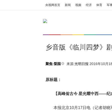
央视网首页
新闻
视频
经济
体育
军
乡音版《临川四梦》
来源:
光明日报
2016年10月18
聚焦·梨园
原标题：
【高峰耸古今 星光耀中西——纪
本报北京10月17日电（记者胡晓