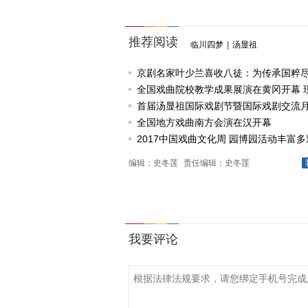
推荐阅读
临川四梦
|
汤显祖
京剧名家叶少兰喜收八徒：为传承国粹
任
全国戏曲院校教学成果展演在黄冈开幕 
戏《槐花谣》倾情..
首届汤显祖国际戏剧节暨国际戏剧交流
动
全国地方戏曲南方会演在汉开幕
2017中国戏曲文化周 园博园活动丰富多
编辑：史冬莲
责任编辑：史冬莲