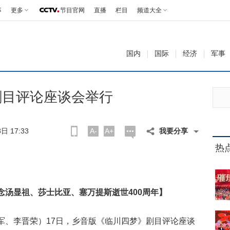
事
更多
节目官网
直播
栏目
频道大全
国内
国际
经济
军事
剧目评论座谈会举行
日 17:33
A-
A+
我要分享
热
念汤显祖、莎士比亚、塞万提斯逝世400周年】
军、李晋荣）17日，乡音版《临川四梦》剧目评论座谈