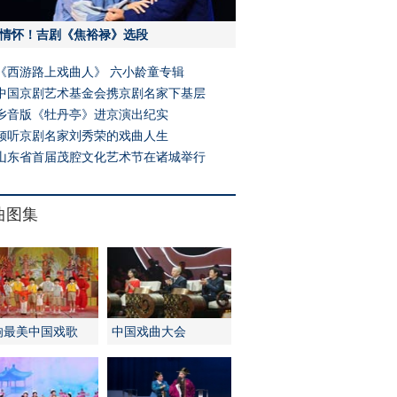
情怀！吉剧《焦裕禄》选段
《西游路上戏曲人》 六小龄童专辑
中国京剧艺术基金会携京剧名家下基层
乡音版《牡丹亭》进京演出纪实
倾听京剧名家刘秀荣的戏曲人生
山东省首届茂腔文化艺术节在诸城举行
曲图集
响最美中国戏歌
中国戏曲大会