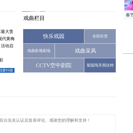
春
戏曲栏目
尽最大责
快乐戏园
名段欣赏
现代黄梅
月活动启
戏曲采风
戏曲影视剧场
彩
CCTV空中剧院
梨园闯关我挂帅
我要纠错