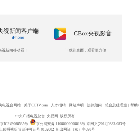
央视新闻客户端
CBox央视影音
iPhone
央视新闻移动看！
下载到桌面，观看更方便！
央电视台网站
|
关于CCTV.com
|
人才招聘
|
网站声明
|
法律顾问
|
总台总经理室
|
帮助
中央广播电视总台 央视网 版权所有
京ICP证060535号
京公网安备 11000002000018号
京网文[2014]0383-083号
上传播视听节目许可证号 0102002 新出网证（京）字098号