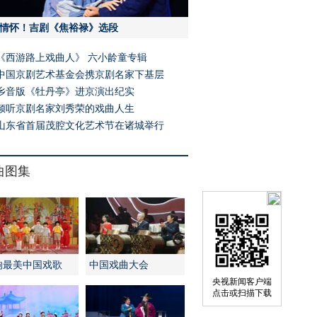
情怀！吉剧《焦裕禄》选段
《西游路上戏曲人》 六小龄童专辑
中国京剧艺术基金会携京剧名家下基层
乡音版《牡丹亭》进京演出纪实
倾听京剧名家刘秀荣的戏曲人生
山东省首届茂腔文化艺术节在诸城举行
曲图集
响最美中国戏歌
中国戏曲大会
央视新闻客户端
点击或扫描下载