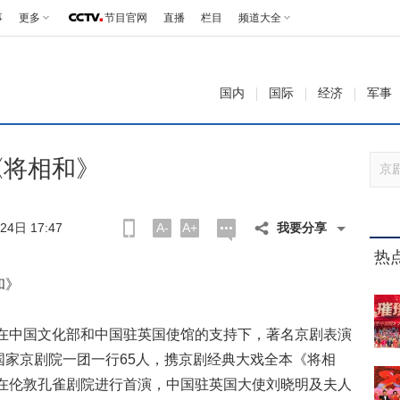
事
更多
节目官网
直播
栏目
频道大全
国内
国际
经济
军事
《将相和》
4日 17:47
A-
A+
我要分享
热
和》
中国文化部和中国驻英国使馆的支持下，著名京剧表演
国家京剧院一团一行65人，携京剧经典大戏全本《将相
晚在伦敦孔雀剧院进行首演，中国驻英国大使刘晓明及夫人