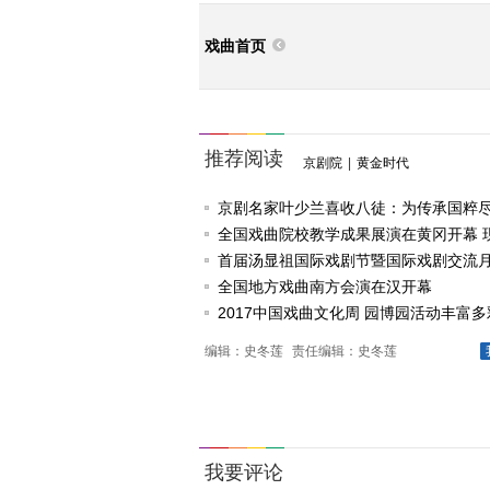
戏曲首页
推荐阅读
京剧院
|
黄金时代
京剧名家叶少兰喜收八徒：为传承国粹
任
全国戏曲院校教学成果展演在黄冈开幕 
戏《槐花谣》倾情..
首届汤显祖国际戏剧节暨国际戏剧交流
动
全国地方戏曲南方会演在汉开幕
2017中国戏曲文化周 园博园活动丰富多
编辑：史冬莲
责任编辑：史冬莲