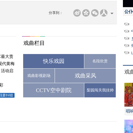
公仆
分享到：
戏曲栏目
尽最大责
快乐戏园
名段欣赏
现代黄梅
月活动启
戏
戏曲采风
戏曲影视剧场
彩
CCTV空中剧院
梨园闯关我挂帅
我要纠错
唱