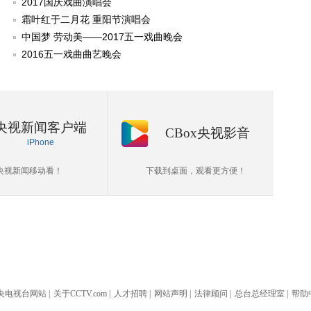
2017国庆戏曲演唱会
霜叶红于二月花 重阳节演唱会
中国梦 劳动美——2017五一戏曲晚会
2016五一戏曲曲艺晚会
央视新闻客户端
CBox央视影音
iPhone
央视新闻移动看！
下载到桌面，观看更方便！
央电视台网站
|
关于CCTV.com
|
人才招聘
|
网站声明
|
法律顾问
|
总台总经理室
|
帮助