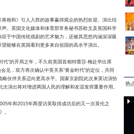
。
将相和》引人入胜的故事赢得观众的热烈欢迎。演出结
掌声。英国文化媒体和体育部常务秘书苏欧文及英国科学
惊叹于中国传统戏剧的艺术魅力，还被其思想内涵深深吸
希望能够在英国看到更多来自祖国的高水平演出。
代”的开局之年，不久前英国首相特蕾莎·梅赴华出席
边会见，双方再次确认中英关系“黄金时代”的定位，共同
面战略伙伴关系迈向更高水平。国家京剧院此次来英访演恰
热
”，此次演出将对增进两国人民的理解和友谊发挥重要作用。
5年和2015年两度访英取得成功后的又一次英伦之
》。