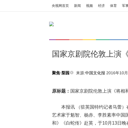
央视网首页
新闻
视频
经济
体育
军
国家京剧院伦敦上演
来源:
中国文化报
2016年10月2
聚焦·梨园
原标题：
国家京剧院伦敦上演《将相
本报讯 （驻英国特约记者马蕾）在
艺术家于魁智、杨赤、李胜素率中国
和》《白蛇传》赴英，于10月13日