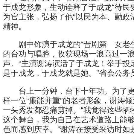
于成龙形象，生动诠释了于成龙“待民
为官主张，弘扬了他“以民为本、勤政
精神。
剧中饰演于成龙的“晋剧第一女老生
的台功与唱腔，收获现场一浪高过一
声。“主演谢涛演活了于成龙！举手投
是于成龙，于成龙就是她。”省会公务
台上一分钟，台下十年功。为了更
样一位“廉能并重”的老者形象，谢涛
一头秀发都忍痛剪掉。“我觉得这些牺
这个舞台，我为自己在艺术道路上能
色而感到庆幸。”谢涛在接受采访时如