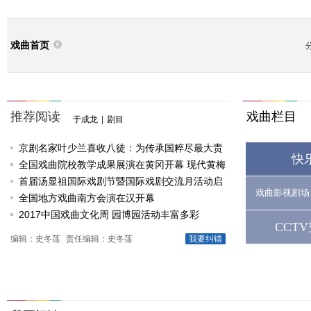
戏曲首页
推荐阅读
戏曲栏目
于成龙
|
剧目
京剧名家叶少兰喜收八徒：为传承国粹尽最大责
快
任
全国戏曲院校教学成果展演在黄冈开幕 现代黄梅
戏《槐花谣》倾情..
首届汤显祖国际戏剧节暨国际戏剧交流月活动启
戏曲影视剧场
动
全国地方戏曲南方会演在汉开幕
2017中国戏曲文化周 园博园活动丰富多彩
CCT
编辑：史冬莲
责任编辑：史冬莲
我要纠错