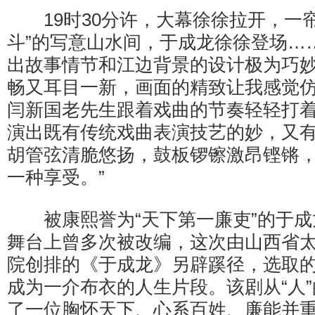
19时30分许，大幕徐徐拉开，一帘
斗”的写意山水间，于成龙徐徐登场…
出故事情节和江边背景的设计极为巧
畅又耳目一新，画面的精致让我感觉仿
闫新国老先生跟着戏曲的节奏轻轻打着
演出既有传统戏曲表演技艺的妙，又
胡管弦清脆悠扬，鼓板锣镲激昂铿锵
一种享受。”
被康熙誉为“天下第一廉吏”的于成
舞台上曾多次被改编，这次由山西省
院创排的《于成龙》另辟蹊径，选取
成为一介布衣的人生片段。该剧从“人
了一位胸怀天下、心系百姓、廉能并