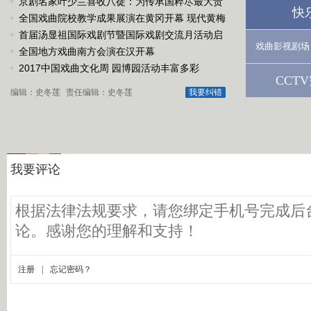
京剧名家叶少兰喜收八徒：为传承国粹尽最大责
快
任
全国戏曲院校教学成果展演在黄冈开幕 现代黄梅
戏《槐花谣》倾情..
首届汤显祖国际戏剧节暨国际戏剧交流月活动启
戏曲影视剧场
动
全国地方戏曲南方会演在汉开幕
2017中国戏曲文化周 园博园活动丰富多彩
CCT
编辑：史冬莲
责任编辑：史冬莲
我要纠错