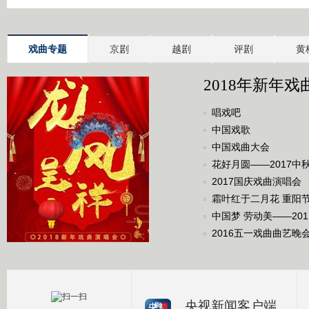
戏曲专题
京剧
越剧
评剧
黄
2018年新年戏
唱戏吧
中国戏歌
中国戏曲大会
花好月圆——2017中
2017国庆戏曲演唱会
霜叶红于二月花 重阳
中国梦 劳动美——20
2016五一戏曲曲艺晚
央视新闻客户端