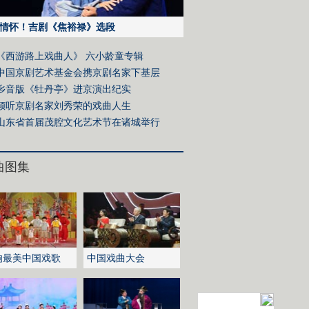
情怀！吉剧《焦裕禄》选段
《西游路上戏曲人》 六小龄童专辑
中国京剧艺术基金会携京剧名家下基层
乡音版《牡丹亭》进京演出纪实
倾听京剧名家刘秀荣的戏曲人生
山东省首届茂腔文化艺术节在诸城举行
曲图集
响最美中国戏歌
中国戏曲大会