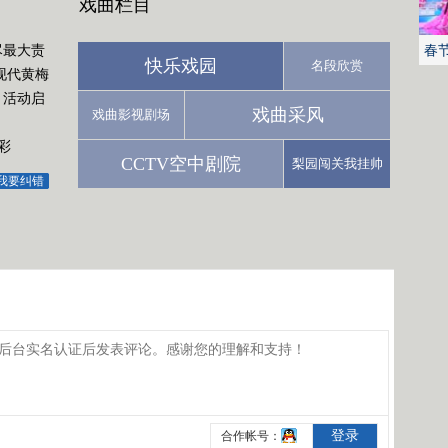
戏曲栏目
尽最大责
春
快乐戏园
名段欣赏
现代黄梅
月活动启
戏曲采风
戏曲影视剧场
彩
CCTV空中剧院
梨园闯关我挂帅
我要纠错