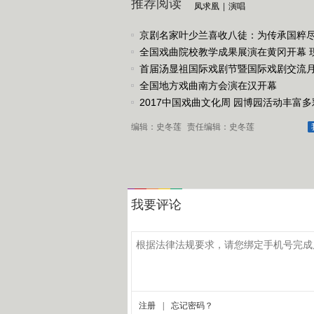
推荐阅读
凤求凰
|
演唱
京剧名家叶少兰喜收八徒：为传承国粹
任
全国戏曲院校教学成果展演在黄冈开幕 
戏《槐花谣》倾情..
首届汤显祖国际戏剧节暨国际戏剧交流
动
全国地方戏曲南方会演在汉开幕
2017中国戏曲文化周 园博园活动丰富多
编辑：史冬莲
责任编辑：史冬莲