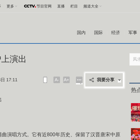
事
更多
节目官网
直播
栏目
频道大全
国内
国际
经济
军事
沪上演出
日 17:11
A-
A+
我要分享
热
出
演唱方式。它有近800年历史、保留了汉晋唐宋中原