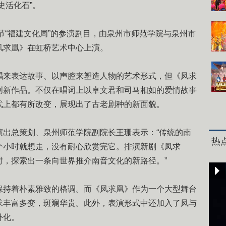
史活化石”。
“福建文化周”的参演剧目，由泉州市师范学院与泉州市
凤求凰》在虹桥艺术中心上演。
来表达故事、以声腔来塑造人物的艺术形式，但《凤求
创新作品。不仅在唱词上以卓文君和司马相如的爱情故事
式上都有所改变，展现出了古老剧种的新面貌。
总策划、泉州师范学院副院长王珊表示：“传统的南
热
个小时就想走，没有耐心欣赏完它。排演新剧《凤求
时，探索出一条向世界推介南音文化的新路径。”
持着朴素雅致的格调。而《凤求凰》作为一个大型舞台
求丰富多变，斑斓华贵。此外，表演形式中还加入了凤与
外化。