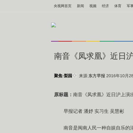
央视网首页
新闻
视频
经济
体育
军
南音《凤求凰》近日
来源:
东方早报
2016年10月28
聚焦·梨园
原标题：
南音《凤求凰》近日沪上演
早报记者 潘妤 实习生 吴慧彬
南音是闽南人民一种自娱自乐的清曲