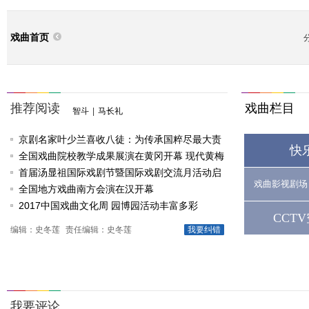
戏曲首页
推荐阅读
戏曲栏目
智斗
|
马长礼
京剧名家叶少兰喜收八徒：为传承国粹尽最大责
快
任
全国戏曲院校教学成果展演在黄冈开幕 现代黄梅
戏《槐花谣》倾情..
首届汤显祖国际戏剧节暨国际戏剧交流月活动启
戏曲影视剧场
动
全国地方戏曲南方会演在汉开幕
2017中国戏曲文化周 园博园活动丰富多彩
CCT
编辑：史冬莲
责任编辑：史冬莲
我要纠错