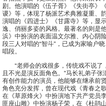
剧。他演唱的《伍子胥》《失街亭》
谡》等，体现了杨派艺术典雅凝重、
演唱的《四进士》《甘露寺》等，显
逸、俏丽多姿的风格。最著名的则是
浜》中扮演的表面温文尔雅、内心阴
段三人对唱的“智斗”，已成为家喻户
唱段。
“老师会的戏很多，传统戏不说了
且不光是演反面角色。”马长礼弟子张
有创作能力的演员，他能够在继承前
角色充分发挥，曾在现代戏《青春之
在《草原烽火》中扮演地下共产党员
匪座山雕》中扮演杨子荣，在《杜鹃