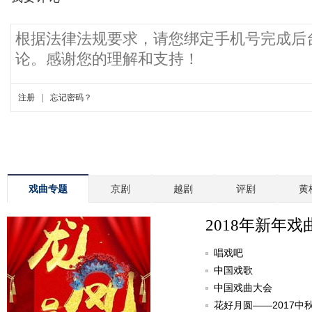
戏曲专题
京剧
越剧
评剧
黄
2018年新年戏
唱戏吧
中国戏歌
中国戏曲大会
花好月圆——2017中