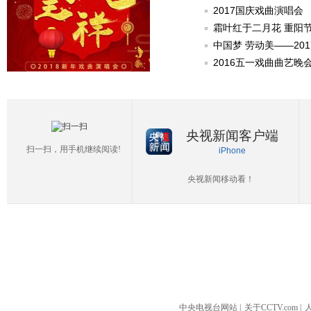
2017国庆戏曲演唱会
霜叶红于二月花 重阳
中国梦 劳动美——20
2016五一戏曲曲艺晚
央视新闻客户端
扫一扫，用手机继续阅读!
iPhone
央视新闻移动看！
中央电视台网站
|
关于CCTV.com
|