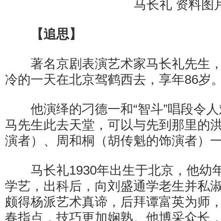
马长礼 资料图
【追思】
著名京剧表演艺术家马长礼先生，于
冷的一天在北京驾鹤西去，享年86岁
他演绎的刁德一和“智斗”唱段令人
马先生此去天堂，可以与先到那里的
演者）、周和桐（胡传魁的饰演者）一
马长礼1930年出生于北京，他幼
学艺，出科后，向刘盛通学老生并私
颇得杨派艺术真谛，后拜谭富英为师
春指点，技巧更加娴熟。他博采众长