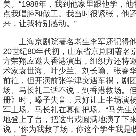
美。“1988年，我到他家里跟他学，
点我唱腔和做工。我当时很紧张，他
来，让我特别感动。”
上海京剧院著名老生李军还记得他
20世纪80年代初，山东省京剧团著名
方荣翔应邀去香港演出，组织方还特
术家袁世海、叶少兰、刘长瑜、张春
前往，但开演前张学津突遇车祸，剧
场。马长礼二话不说，到香港救场。
册》时，嗓子失音，只好让上半场演
军上场。马长礼在幕侧把场。“马先生
地登上了台，把这出戏圆满地演了下
说，‘你为我救了场，你这个学生我是