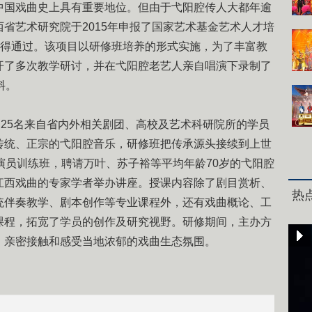
国戏曲史上具有重要地位。但由于弋阳腔传人大都年逾
省艺术研究院于2015年申报了国家艺术基金艺术人才培
获得通过。该项目以研修班培养的形式实施，为了丰富教
开了多次教学研讨，并在弋阳腔老艺人亲自唱演下录制了
料。
25名来自省内外相关剧团、高校及艺术科研院所的学员
传统、正宗的弋阳腔音乐，研修班把传承源头接续到上世
演员训练班，聘请万叶、苏子裕等平均年龄70岁的弋阳腔
江西戏曲的专家学者举办讲座。授课内容除了剧目赏析、
热
统伴奏教学、剧本创作等专业课程外，还有戏曲概论、工
课程，拓宽了学员的创作及研究视野。研修期间，主办方
，亲密接触和感受当地浓郁的戏曲生态氛围。