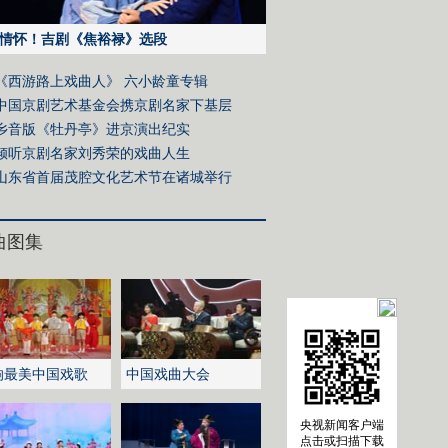
情怀！吉剧《焦裕禄》选段
《西游路上戏曲人》 六小龄童专辑
中国京剧艺术基金会携京剧名家下基层
乡音版《牡丹亭》进京演出纪实
倾听京剧名家刘秀荣的戏曲人生
山东省首届茂腔文化艺术节在诸城举行
曲图集
响最美中国戏歌
中国戏曲大会
央视新闻客户端
点击或扫描下载