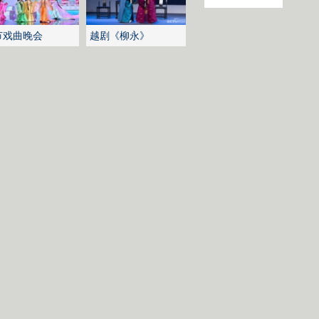
节戏曲晚会
越剧《柳永》