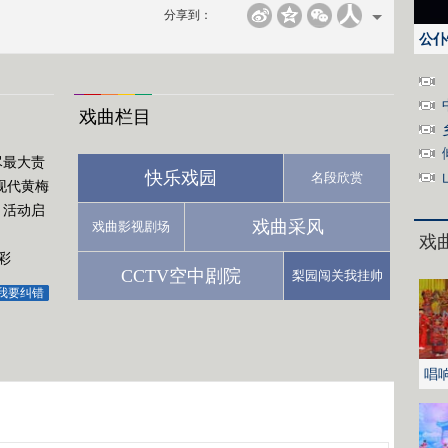
分享到：
公仆
戏曲栏目
尽最大责
快乐戏园
名段欣赏
现代黄梅
月活动启
戏曲采风
戏曲影视剧场
戏
彩
CCTV空中剧院
梨园闯关我挂帅
我要纠错
唱