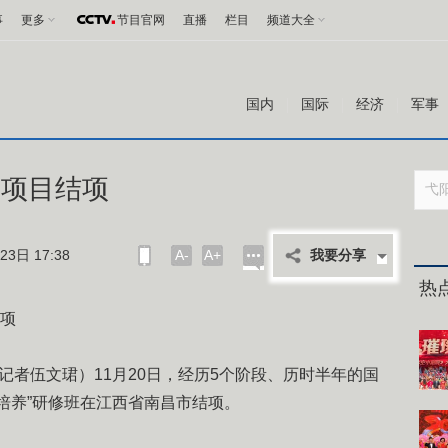
事
更多
节目官网
直播
栏目
频道大全
国内
国际
经济
军事
”项目结项
3日 17:38
A-
A+
我要分享
热
结项
者伍文珺）11月20日，经历5个阶段、历时半年的国
培养”研修班在江西省南昌市结项。