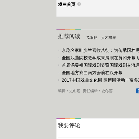
戏曲首页
推荐阅读
弋阳腔
|
人才培养
京剧名家叶少兰喜收八徒：为传承国粹
任
全国戏曲院校教学成果展演在黄冈开幕 
戏《槐花谣》倾情..
首届汤显祖国际戏剧节暨国际戏剧交流
动
全国地方戏曲南方会演在汉开幕
2017中国戏曲文化周 园博园活动丰富多
编辑：史冬莲
责任编辑：史冬莲