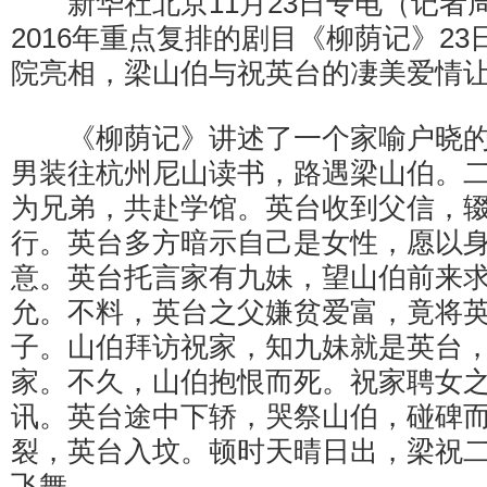
新华社北京11月23日专电（记者
2016年重点复排的剧目《柳荫记》2
院亮相，梁山伯与祝英台的凄美爱情
《柳荫记》讲述了一个家喻户晓的
男装往杭州尼山读书，路遇梁山伯。
为兄弟，共赴学馆。英台收到父信，
行。英台多方暗示自己是女性，愿以
意。英台托言家有九妹，望山伯前来
允。不料，英台之父嫌贫爱富，竟将
子。山伯拜访祝家，知九妹就是英台
家。不久，山伯抱恨而死。祝家聘女
讯。英台途中下轿，哭祭山伯，碰碑
裂，英台入坟。顿时天晴日出，梁祝
飞舞。