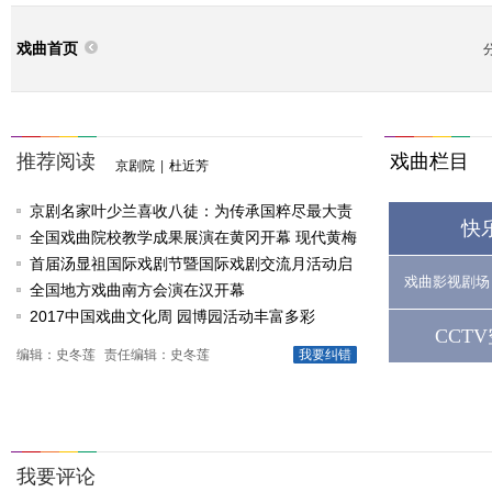
戏曲首页
推荐阅读
戏曲栏目
京剧院
|
杜近芳
京剧名家叶少兰喜收八徒：为传承国粹尽最大责
快
任
全国戏曲院校教学成果展演在黄冈开幕 现代黄梅
戏《槐花谣》倾情..
首届汤显祖国际戏剧节暨国际戏剧交流月活动启
戏曲影视剧场
动
全国地方戏曲南方会演在汉开幕
2017中国戏曲文化周 园博园活动丰富多彩
CCT
编辑：史冬莲
责任编辑：史冬莲
我要纠错