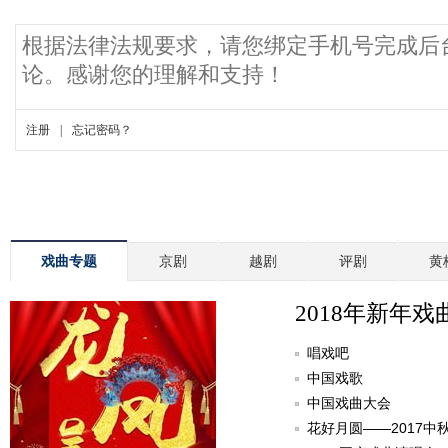
戏曲专题
京剧
越剧
评剧
黄
2018年新年戏
唱戏吧
中国戏歌
中国戏曲大会
花好月圆——2017中