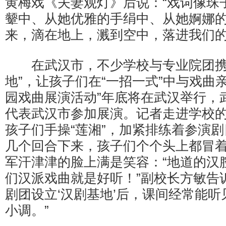
黄梅戏《夫妻观灯》后说：“戏词像珠
颦中、从她优雅的手绢中、从她婀娜
来，滴在地上，溅到空中，落进我们的
在武汉市，不少学校与专业院团携
地”，让孩子们在“一招一式”中与戏曲
园戏曲展演活动”年底将在武汉举行，
代表武汉市参加展演。记者走进学校的
孩子们手操“莲湘”，加紧排练着参演
几个回合下来，孩子们个个头上都冒着
军汗津津的脸上满是笑容：“地道的汉
们汉派戏曲就是好听！”副校长方敏告
剧团设立‘汉剧基地’后，课间经常能
小调。”