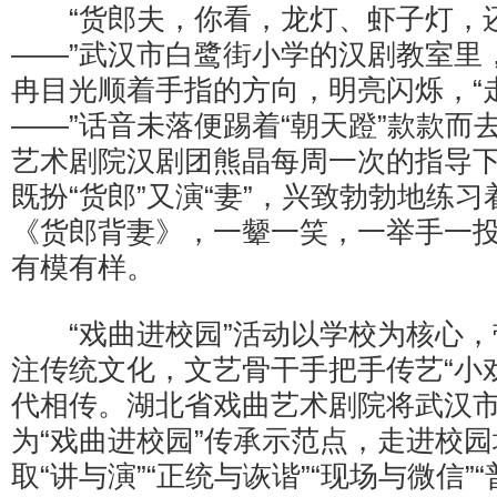
“货郎夫，你看，龙灯、虾子灯，
——”武汉市白鹭街小学的汉剧教室里
冉目光顺着手指的方向，明亮闪烁，“
——”话音未落便踢着“朝天蹬”款款而
艺术剧院汉剧团熊晶每周一次的指导
既扮“货郎”又演“妻”，兴致勃勃地练
《货郎背妻》，一颦一笑，一举手一
有模有样。
“戏曲进校园”活动以学校为核心，
注传统文化，文艺骨干手把手传艺“小
代相传。湖北省戏曲艺术剧院将武汉市
为“戏曲进校园”传承示范点，走进校园
取“讲与演”“正统与诙谐”“现场与微信”