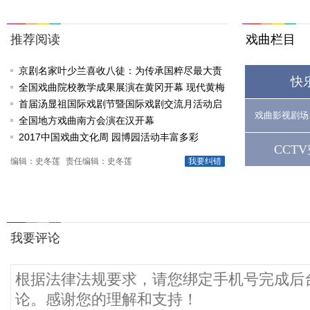
推荐阅读
戏曲栏目
京剧名家叶少兰喜收八徒：为传承国粹尽最大责
快
任
全国戏曲院校教学成果展演在黄冈开幕 现代黄梅
戏《槐花谣》倾情..
首届汤显祖国际戏剧节暨国际戏剧交流月活动启
戏曲影视剧场
动
全国地方戏曲南方会演在汉开幕
2017中国戏曲文化周 园博园活动丰富多彩
CCT
编辑：史冬莲
责任编辑：史冬莲
我要纠错