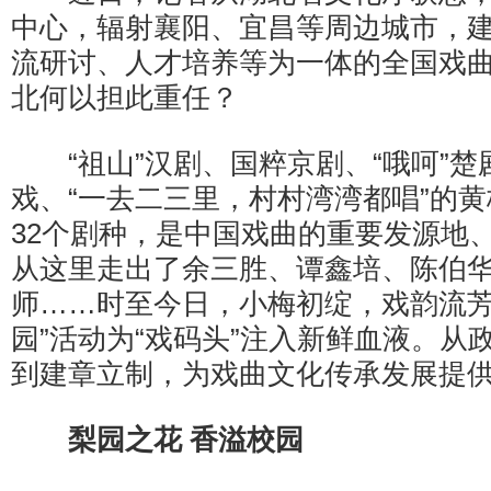
中心，辐射襄阳、宜昌等周边城市，
流研讨、人才培养等为一体的全国戏
北何以担此重任？
“祖山”汉剧、国粹京剧、“哦呵”楚
戏、“一去二三里，村村湾湾都唱”的
32个剧种，是中国戏曲的重要发源地
从这里走出了余三胜、谭鑫培、陈伯
师……时至今日，小梅初绽，戏韵流芳
园”活动为“戏码头”注入新鲜血液。从
到建章立制，为戏曲文化传承发展提供
梨园之花 香溢校园