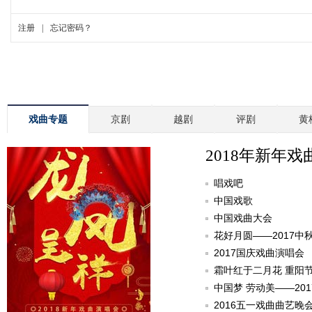
戏曲专题
京剧
越剧
评剧
黄
2018年新年戏
唱戏吧
中国戏歌
中国戏曲大会
花好月圆——2017中
2017国庆戏曲演唱会
霜叶红于二月花 重阳
中国梦 劳动美——20
2016五一戏曲曲艺晚