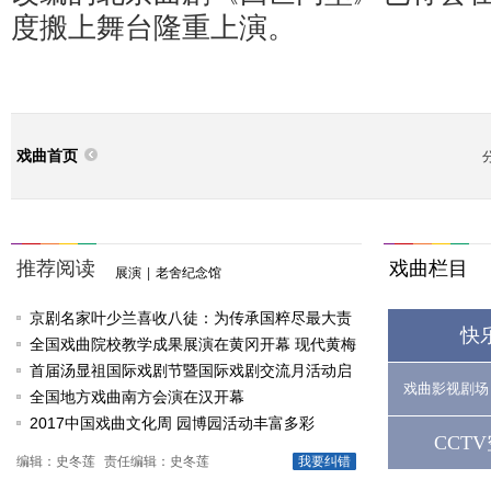
度搬上舞台隆重上演。
戏曲首页
推荐阅读
戏曲栏目
展演
|
老舍纪念馆
京剧名家叶少兰喜收八徒：为传承国粹尽最大责
快
任
全国戏曲院校教学成果展演在黄冈开幕 现代黄梅
戏《槐花谣》倾情..
首届汤显祖国际戏剧节暨国际戏剧交流月活动启
戏曲影视剧场
动
全国地方戏曲南方会演在汉开幕
2017中国戏曲文化周 园博园活动丰富多彩
CCT
编辑：史冬莲
责任编辑：史冬莲
我要纠错