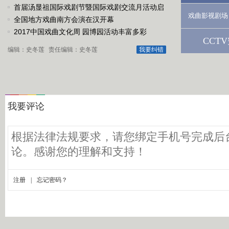
戏《槐花谣》倾情..
首届汤显祖国际戏剧节暨国际戏剧交流月活动启
戏曲影视剧场
动
全国地方戏曲南方会演在汉开幕
2017中国戏曲文化周 园博园活动丰富多彩
CCT
编辑：史冬莲
责任编辑：史冬莲
我要纠错