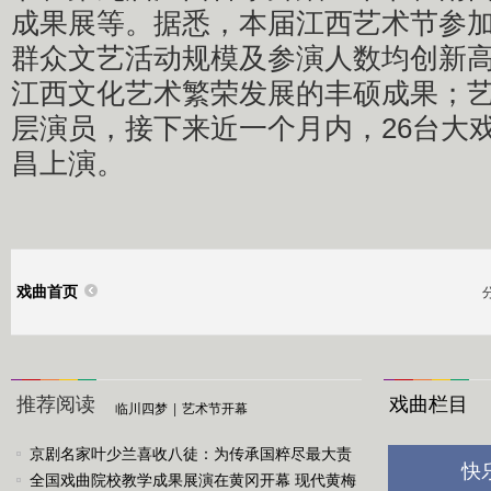
成果展等。据悉，本届江西艺术节参
群众文艺活动规模及参演人数均创新高
江西文化艺术繁荣发展的丰硕成果；
层演员，接下来近一个月内，26台大戏
昌上演。
戏曲首页
推荐阅读
戏曲栏目
临川四梦
|
艺术节开幕
京剧名家叶少兰喜收八徒：为传承国粹尽最大责
快
任
全国戏曲院校教学成果展演在黄冈开幕 现代黄梅