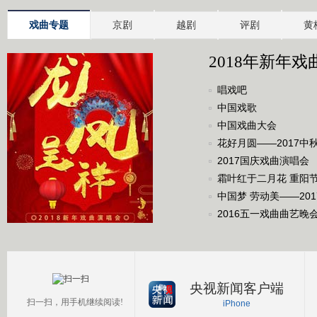
戏曲专题
京剧
越剧
评剧
黄
2018年新年戏
唱戏吧
中国戏歌
中国戏曲大会
花好月圆——2017中
2017国庆戏曲演唱会
霜叶红于二月花 重阳
中国梦 劳动美——20
2016五一戏曲曲艺晚
央视新闻客户端
扫一扫，用手机继续阅读!
iPhone