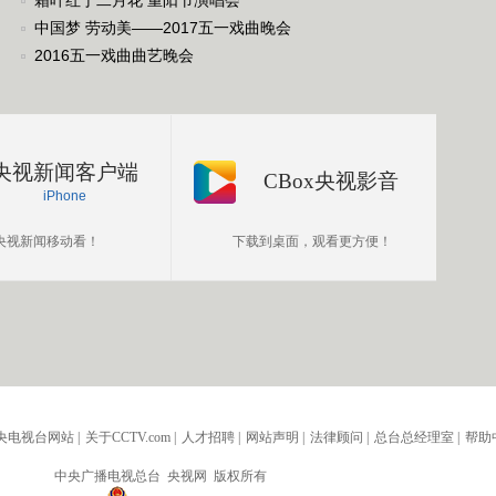
霜叶红于二月花 重阳节演唱会
中国梦 劳动美——2017五一戏曲晚会
2016五一戏曲曲艺晚会
央视新闻客户端
CBox央视影音
iPhone
央视新闻移动看！
下载到桌面，观看更方便！
央电视台网站
|
关于CCTV.com
|
人才招聘
|
网站声明
|
法律顾问
|
总台总经理室
|
帮助
中央广播电视总台 央视网 版权所有