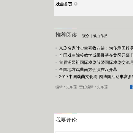
戏曲首页
推荐阅读
观众
|
戏曲作品
京剧名家叶少兰喜收八徒：为传承国粹
任
全国戏曲院校教学成果展演在黄冈开幕 
戏《槐花谣》倾情..
首届汤显祖国际戏剧节暨国际戏剧交流
动
全国地方戏曲南方会演在汉开幕
2017中国戏曲文化周 园博园活动丰富多
编辑：史冬莲
责任编辑：史冬莲