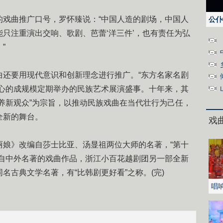
曲推广口号，罗怀臻说：“中国人造的剧场，中国人
公仆
只注重演出交响、歌剧、芭蕾‘洋三件’，也有责任为弘
”
要用现代意识和创新理念进行推广。“东方名家名剧
核心的成规模定期举办的民族艺术展演盛事。十年来，其
养新观众”为宗旨，以推动民族戏曲在当代壮行为己任，
全新的舞台。
戏
》改编自莎士比亚、汤显祖两位大师的名著，“第十
编自中外名著的戏曲作品，浙江小百花越剧团另一部全新
名古典文学名著，有“比韩剧更好看”之称。(完)
唱