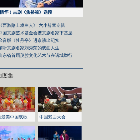
情怀！吉剧《焦裕禄》选段
《西游路上戏曲人》 六小龄童专辑
中国京剧艺术基金会携京剧名家下基层
乡音版《牡丹亭》进京演出纪实
倾听京剧名家刘秀荣的戏曲人生
山东省首届茂腔文化艺术节在诸城举行
曲图集
响最美中国戏歌
中国戏曲大会