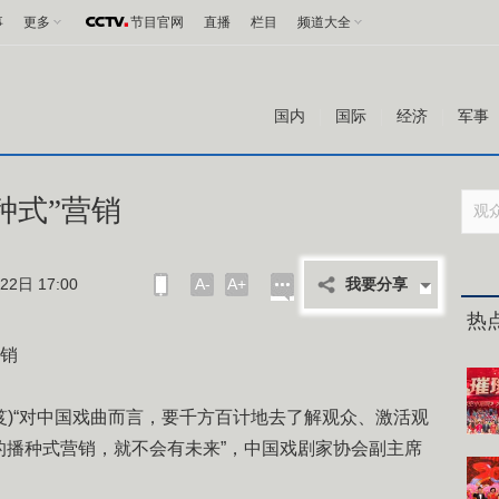
事
更多
节目官网
直播
栏目
频道大全
国内
国际
经济
军事
种式”营销
2日 17:00
A-
A+
我要分享
热
营销
王笈)“对中国戏曲而言，要千方百计地去了解观众、激活观
的播种式营销，就不会有未来”，中国戏剧家协会副主席