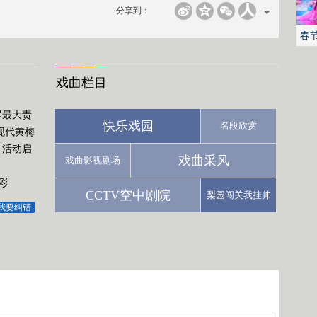
分享到：
春
戏曲栏目
尽最大责
快乐戏园
名段欣赏
现代黄梅
月活动启
戏曲采风
戏曲影视剧场
彩
CCTV空中剧院
梨园闯关我挂帅
我要纠错