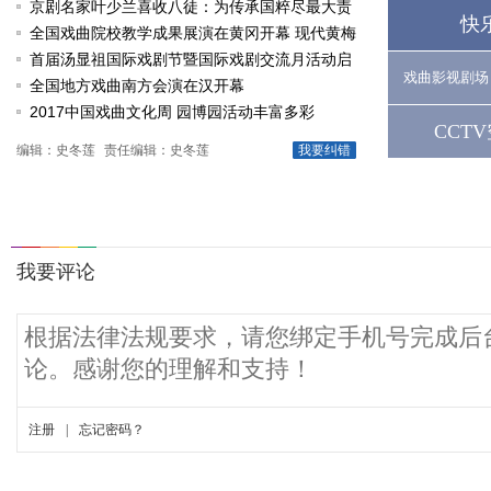
京剧名家叶少兰喜收八徒：为传承国粹尽最大责
快
任
全国戏曲院校教学成果展演在黄冈开幕 现代黄梅
戏《槐花谣》倾情..
首届汤显祖国际戏剧节暨国际戏剧交流月活动启
戏曲影视剧场
动
全国地方戏曲南方会演在汉开幕
2017中国戏曲文化周 园博园活动丰富多彩
CCT
编辑：史冬莲
责任编辑：史冬莲
我要纠错