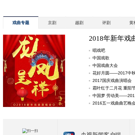
戏曲专题
京剧
越剧
评剧
黄
2018年新年戏
唱戏吧
中国戏歌
中国戏曲大会
花好月圆——2017中
2017国庆戏曲演唱会
霜叶红于二月花 重阳
中国梦 劳动美——20
2016五一戏曲曲艺晚
央视新闻客户端