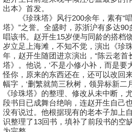
出本》首发。
《珍珠塔》风行200余年，素有“
塔》”之誉。全盛时，苏浙沪有多达9
唱该书。赵开生15岁便与同龄的搭档饶
岁立足上海滩，不知不觉，演出《珍珠塔
年，赵开生随团进京演出，“陈云老首
塔》。他说，‘不是小修小补，而是要
怪你，原来的东西还在，还可以改回来
幅字，‘删繁就简三秋树，领异标新二月
《珍珠塔》的整理、修改从未中断，
段书目已成舞台绝响，连赵开生自己
没有说过。他根据现有的老本子加上
识整理了13回书，填补了前段书的空
为完整。