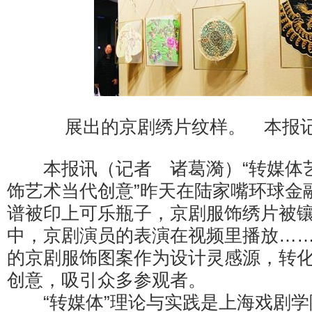
展出的京剧绣片纹样。 本报记
本报讯（记者 诸葛漪）“转媒体艺
饰艺术当代创意”昨天在陆家嘴环球金
谱被印上可乐瓶子，京剧服饰绣片被
中，京剧演员的表演在视频里播放…
的京剧服饰图案作为设计灵感源，转
创意，吸引众多参观者。
“转媒体”理论与实践是上海戏剧学