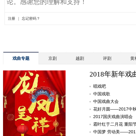
戏曲专题
京剧
越剧
评剧
黄
2018年新年戏
唱戏吧
中国戏歌
中国戏曲大会
花好月圆——2017中
2017国庆戏曲演唱会
霜叶红于二月花 重阳
中国梦 劳动美——20