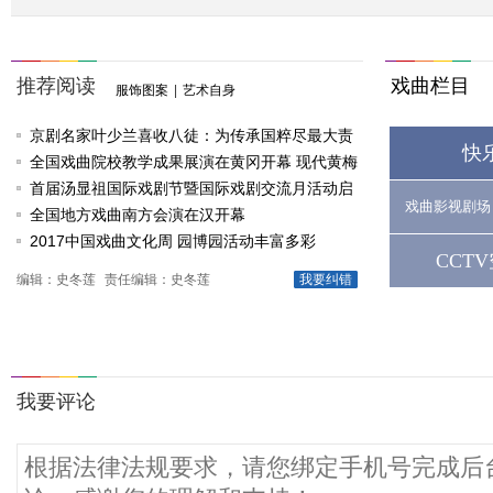
推荐阅读
戏曲栏目
服饰图案
|
艺术自身
京剧名家叶少兰喜收八徒：为传承国粹尽最大责
快
任
全国戏曲院校教学成果展演在黄冈开幕 现代黄梅
戏《槐花谣》倾情..
首届汤显祖国际戏剧节暨国际戏剧交流月活动启
戏曲影视剧场
动
全国地方戏曲南方会演在汉开幕
2017中国戏曲文化周 园博园活动丰富多彩
CCT
编辑：史冬莲
责任编辑：史冬莲
我要纠错