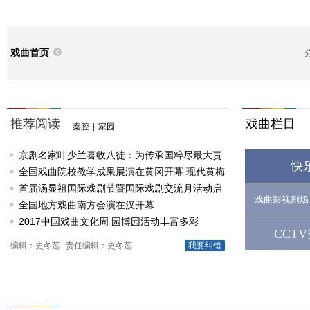
戏曲首页
推荐阅读
戏曲栏目
秦腔
|
家园
京剧名家叶少兰喜收八徒：为传承国粹尽最大责
快
任
全国戏曲院校教学成果展演在黄冈开幕 现代黄梅
戏《槐花谣》倾情..
首届汤显祖国际戏剧节暨国际戏剧交流月活动启
戏曲影视剧场
动
全国地方戏曲南方会演在汉开幕
2017中国戏曲文化周 园博园活动丰富多彩
CCT
编辑：史冬莲
责任编辑：史冬莲
我要纠错