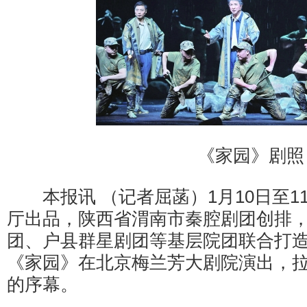
《家园》剧照
本报讯 （记者屈菡）1月10日至1
厅出品，陕西省渭南市秦腔剧团创排
团、户县群星剧团等基层院团联合打
《家园》在北京梅兰芳大剧院演出，
的序幕。