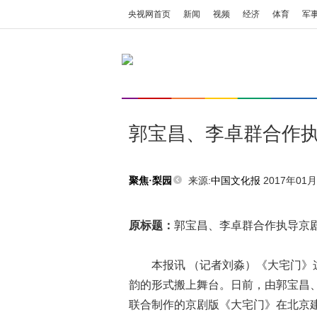
央视网首页
新闻
视频
经济
体育
军
郭宝昌、李卓群合作
来源:
中国文化报
2017年01月1
聚焦·梨园
原标题：
郭宝昌、李卓群合作执导京
本报讯 （记者刘淼）《大宅门》这
韵的形式搬上舞台。日前，由郭宝昌
联合制作的京剧版《大宅门》在北京