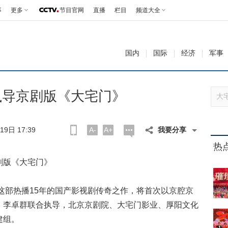
事
更多
节目官网
直播
栏目
频道大全
国内
国际
经济
军事
执导京剧版《大宅门》
9日 17:39
A-
A+
我要分享
热
剧版《大宅门》
部热播15年的国产影视剧传奇之作，将首次以京腔京
、李卓群联合执导，北京京剧院、大宅门影业、厚阳文化
建组。