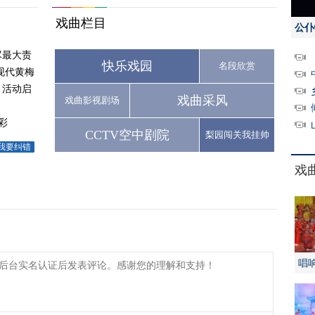
戏曲栏目
公仆
尽最大责
快乐戏园
名段欣赏
现代黄梅
月活动启
戏曲采风
戏曲影视剧场
彩
CCTV空中剧院
梨园闯关我挂帅
我要纠错
戏
唱