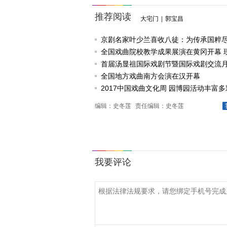
推荐阅读
大宅门
|
郭宝昌
京剧名家叶少兰喜收八徒：为传承国粹
任
全国戏曲院校教学成果展演在黄冈开幕 
戏《槐花谣》倾情..
首届汤显祖国际戏剧节暨国际戏剧交流
动
全国地方戏曲南方会演在汉开幕
2017中国戏曲文化周 园博园活动丰富多
编辑：史冬莲
责任编辑：史冬莲