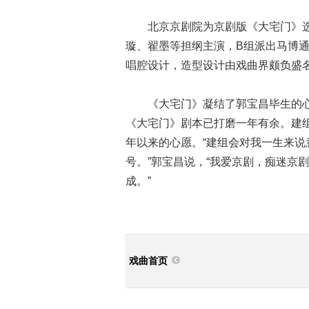
北京京剧院为京剧版《大宅门》选
璇、翟墨等担纲主演，B组派出马博
唱腔设计，造型设计由戏曲界颇负盛
《大宅门》凝结了郭宝昌毕生的心血
《大宅门》剧本已打磨一年有余。建
年以来的心愿。“建组会对我一生来
号。”郭宝昌说，“我爱京剧，痴迷京
成。”
戏曲首页