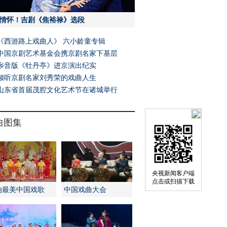
情怀！吉剧《焦裕禄》选段
《西游路上戏曲人》 六小龄童专辑
中国京剧艺术基金会携京剧名家下基层
乡音版《牡丹亭》进京演出纪实
倾听京剧名家刘秀荣的戏曲人生
山东省首届茂腔文化艺术节在诸城举行
曲图集
央视新闻客户端
点击或扫描下载
响最美中国戏歌
中国戏曲大会