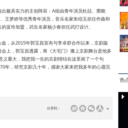
出极具实力的主创阵容：A组由青年演员杜喆、窦晓
通、王梦婷等优秀青年演员，音乐名家朱绍玉担任作曲和
名的蓝玲加盟，武生名家杨少春担任武打设计。
，从2015年郭宝昌宣布与李卓群合作以来，京剧版
组会上，郭宝昌透露，将《大宅门》搬上京剧舞台是他多
说意义重大，我把我一生的京剧情结在这里画了一个句
剧70年，研究京剧几十年，感谢大家来把我多年的心愿完
热
分享到：