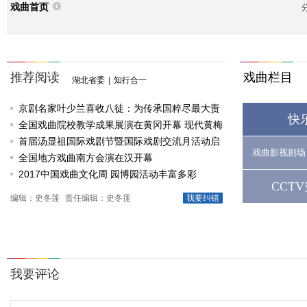
戏曲首页
推荐阅读
戏曲栏目
湖北省委
|
知行合一
京剧名家叶少兰喜收八徒：为传承国粹尽最大责
快
任
全国戏曲院校教学成果展演在黄冈开幕 现代黄梅
戏《槐花谣》倾情..
首届汤显祖国际戏剧节暨国际戏剧交流月活动启
戏曲影视剧场
动
全国地方戏曲南方会演在汉开幕
2017中国戏曲文化周 园博园活动丰富多彩
CCT
编辑：史冬莲
责任编辑：史冬莲
我要纠错