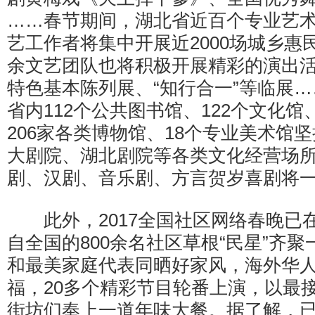
……春节期间，湖北省近百个专业艺术院
艺工作者将集中开展近2000场城乡惠
余文艺团队也将积极开展精彩的演出活动
特色基本陈列展、“知行合一”等临展
省内112个公共图书馆、122个文化馆
206家各类博物馆、18个专业美术馆
大剧院、湖北剧院等各类文化经营场
剧、汉剧、音乐剧、方言贺岁喜剧将
此外，2017全国社区网络春晚已
自全国的800余名社区草根“民星”齐
和最美家庭代表同晒好家风，海外华
福，20多个精彩节目轮番上演，以最
街坊们奉上一道年味大餐。据了解，已