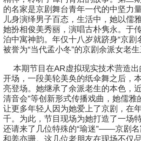
的名家是京剧舞台青年一代的中坚力
儿身演绎男子百态，生活中，她以儒
她扮相俊美秀丽，演唱古朴隽永。于
泊中寓神韵。年仅十八岁就跻身“京剧
被誉为“当代孟小冬”的京剧余派女老
本期节目在AR虚拟现实技术营造出
开场，一段美轮美奂的纸伞舞之后，
亮登场。她继承了余派老生的本色，近
清音会”等创新形式传播戏曲，她儒雅
让更多年轻人因为她爱上了京剧，在
千。为此，节目现场为她打造了一场
还请来了几位特殊的“瑜迷”——京剧
和姜亦珊。这几位老朋友在现场不仅