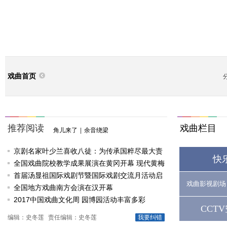
戏曲首页
推荐阅读
戏曲栏目
角儿来了
|
余音绕梁
京剧名家叶少兰喜收八徒：为传承国粹尽最大责
快
任
全国戏曲院校教学成果展演在黄冈开幕 现代黄梅
戏《槐花谣》倾情..
首届汤显祖国际戏剧节暨国际戏剧交流月活动启
戏曲影视剧场
动
全国地方戏曲南方会演在汉开幕
2017中国戏曲文化周 园博园活动丰富多彩
CCT
编辑：史冬莲
责任编辑：史冬莲
我要纠错