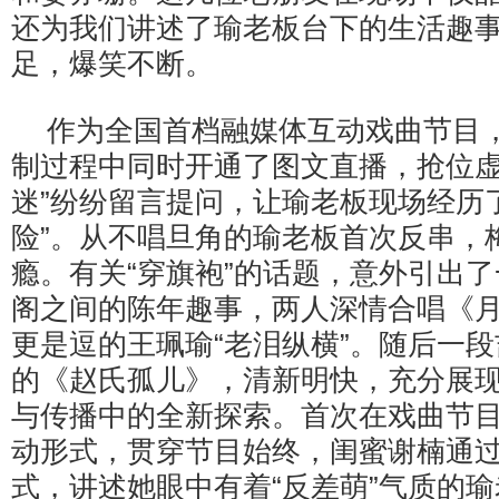
还为我们讲述了瑜老板台下的生活趣
足，爆笑不断。
作为全国首档融媒体互动戏曲节目
制过程中同时开通了图文直播，抢位虚
迷”纷纷留言提问，让瑜老板现场经历
险”。从不唱旦角的瑜老板首次反串，
瘾。有关“穿旗袍”的话题，意外引出
阁之间的陈年趣事，两人深情合唱《
更是逗的王珮瑜“老泪纵横”。随后一
的《赵氏孤儿》，清新明快，充分展
与传播中的全新探索。首次在戏曲节
动形式，贯穿节目始终，闺蜜谢楠通
式，讲述她眼中有着“反差萌”气质的