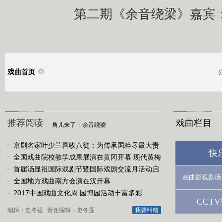
第二期《余音绕梁》嘉宾
戏曲首页
推荐阅读
戏曲栏目
角儿来了
|
余音绕梁
京剧名家叶少兰喜收八徒：为传承国粹尽最大责
快
任
全国戏曲院校教学成果展演在黄冈开幕 现代黄梅
戏《槐花谣》倾情..
首届汤显祖国际戏剧节暨国际戏剧交流月活动启
戏曲影视剧场
动
全国地方戏曲南方会演在汉开幕
2017中国戏曲文化周 园博园活动丰富多彩
CCT
编辑：史冬莲
责任编辑：史冬莲
我要纠错