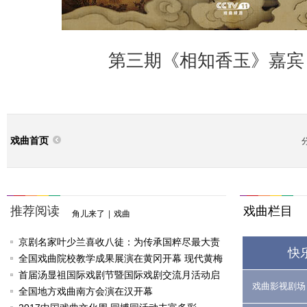
第三期《相知香玉》嘉宾
戏曲首页
推荐阅读
戏曲栏目
角儿来了
|
戏曲
京剧名家叶少兰喜收八徒：为传承国粹尽最大责
快
任
全国戏曲院校教学成果展演在黄冈开幕 现代黄梅
戏《槐花谣》倾情..
首届汤显祖国际戏剧节暨国际戏剧交流月活动启
戏曲影视剧场
动
全国地方戏曲南方会演在汉开幕