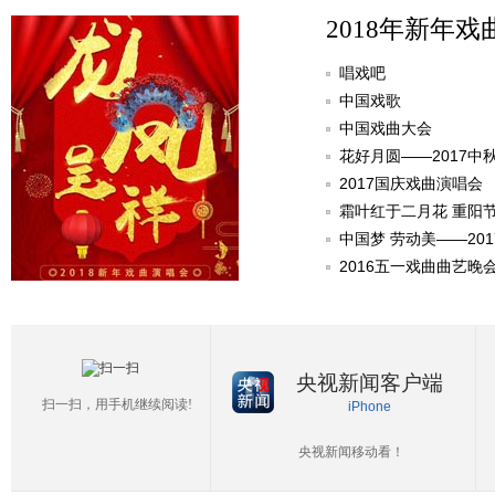
2018年新年戏
唱戏吧
中国戏歌
中国戏曲大会
花好月圆——2017中
2017国庆戏曲演唱会
霜叶红于二月花 重阳
中国梦 劳动美——20
2016五一戏曲曲艺晚
央视新闻客户端
扫一扫，用手机继续阅读!
iPhone
央视新闻移动看！