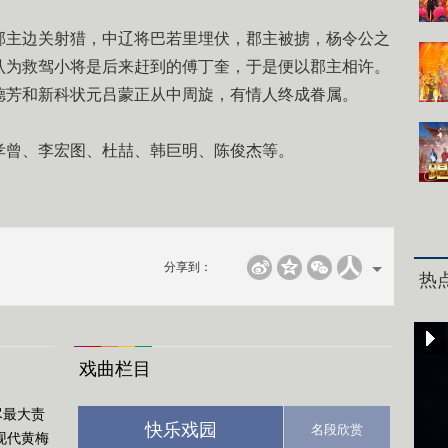
郡主边关射猎，中辽将巴若里埋伏，郡主被掳，杨令公之
认为救驾小将是后来赶到的傅丁奎，于是便以郡主相许。
德芳和新科状元吕蒙正从中周旋，有情人终成眷属。
孝曾、李宏图、杜喆、韩巨明、陈俊杰等。
分享到：
热
戏曲栏目
尽最大责
快乐戏园
名段欣赏
现代黄梅