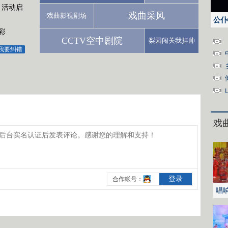
月活动启
戏曲采风
戏曲影视剧场
公仆
彩
CCTV空中剧院
梨园闯关我挂帅
我要纠错
戏
唱