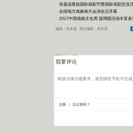
戏《槐花谣》倾情..
首届汤显祖国际戏剧节暨国际戏剧交流
动
全国地方戏曲南方会演在汉开幕
2017中国戏曲文化周 园博园活动丰富多
编辑：史冬莲
责任编辑：史冬莲