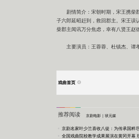
剧情简介：宋朝时期，宋王携柴
子六郎延昭赶到，救回郡主。宋王误
柴郡主闻讯万分焦虑，幸有八贤王赵
主要演员：王蓉蓉、杜镇杰、谭
戏曲首页
推荐阅读
京剧电影
|
状元媒
京剧名家叶少兰喜收八徒：为传承国粹
任
全国戏曲院校教学成果展演在黄冈开幕 