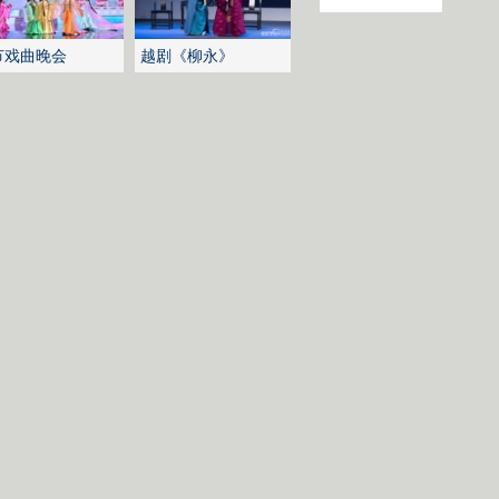
节戏曲晚会
越剧《柳永》