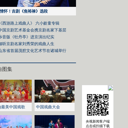
情怀！吉剧《焦裕禄》选段
《西游路上戏曲人》 六小龄童专辑
中国京剧艺术基金会携京剧名家下基层
乡音版《牡丹亭》进京演出纪实
倾听京剧名家刘秀荣的戏曲人生
山东省首届茂腔文化艺术节在诸城举行
曲图集
响最美中国戏歌
中国戏曲大会
央视新闻客户端
点击或扫描下载