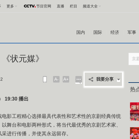
事
更多
节目官网
直播
栏目
频道大全
国内
国际
经济
军事
程 《状元媒》
2
A-
A+
我要分享
热
 19:30 播出
戏电影工程精心选择最具代表性和艺术性的京剧经典传统
，以舞台和电影两种形式，将当代最优秀的京剧艺术家、
风采进行传播，并使其永远留存。