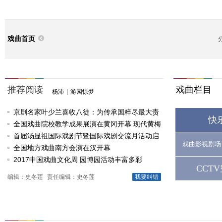
戏曲首页
推荐阅读
戏曲栏目
杨沛
|
游园惊梦
京剧名家叶少兰喜收八徒：为传承国粹尽最大责
快
任
全国戏曲院校教学成果展演在黄冈开幕 现代黄梅
戏《槐花谣》倾情..
首届汤显祖国际戏剧节暨国际戏剧交流月活动启
戏曲影视剧场
动
全国地方戏曲南方会演在汉开幕
2017中国戏曲文化周 园博园活动丰富多彩
CCT
编辑：史冬莲
责任编辑：史冬莲
我要纠错