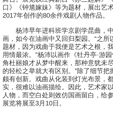
口》《钟馗嫁妹》等为题材，展出艺术家
2017年创作的80余件戏剧人物作品。
杨沛早年进科班学京剧学昆曲，中
画，如今在油画中又回归梨园。“之所
题材，因为戏曲于我便是艺术之根，
用情最浓。”杨沛以画作《牡丹亭·游园
角杜丽娘才从梦中醒来，那种意犹未
的轻松之举就大有区别。”除了细节把
颇有创新。戏曲从化装到灯光布景，
实，很难以油画描绘。因此，艺术家
人物，而空白处则效仿国画留白，给
展览将展至3月10日。