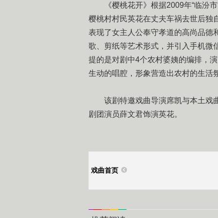
《樱桃花开》根据2009年“临汾市
樱桃村村民英花在丈夫车祸去世后独
表现了女主人公奉守孝道的高尚品德
歌、剪纸等艺术形式，并引入手机微
提的是对剧中4个农村婆姨的编排，演
生动的唱腔，形象营造出农村的生活
该剧特邀戏曲导演席凯与本土戏曲
剧团演员薛文君饰演英花。
戏曲首页