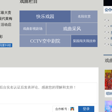
戏曲栏目
公仆
尽最大责
快乐戏园
名段欣赏
现代黄梅
月活动启
戏曲采风
戏曲影视剧场
彩
CCTV空中剧院
梨园闯关我挂帅
我要纠错
戏
唱