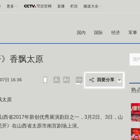
事
更多
节目官网
直播
栏目
频道大全
国内
国际
经济
军事
开》香飘太原
7日 16:36
A-
A+
我要分享
热
飘太原
省2017年新创优秀展演剧目之一，3月2日、3日，山
花开》在山西省太原市南宫剧场上演。