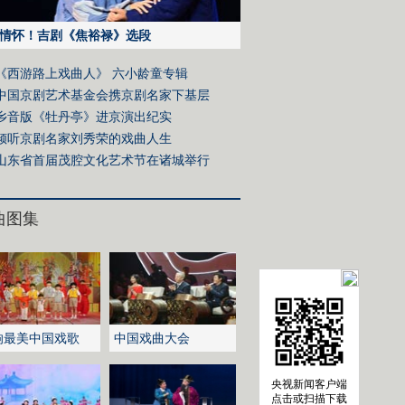
情怀！吉剧《焦裕禄》选段
《西游路上戏曲人》 六小龄童专辑
中国京剧艺术基金会携京剧名家下基层
乡音版《牡丹亭》进京演出纪实
倾听京剧名家刘秀荣的戏曲人生
山东省首届茂腔文化艺术节在诸城举行
曲图集
响最美中国戏歌
中国戏曲大会
央视新闻客户端
点击或扫描下载