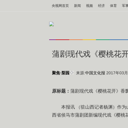
央视网首页
新闻
视频
经济
体育
军
蒲剧现代戏《樱桃花
来源:
中国文化报
2017年03月0
聚焦·梨园
原标题：
蒲剧现代戏《樱桃花开》香
本报讯 （驻山西记者杨渊）作为山西
西省侯马市蒲剧团新编现代戏《樱桃