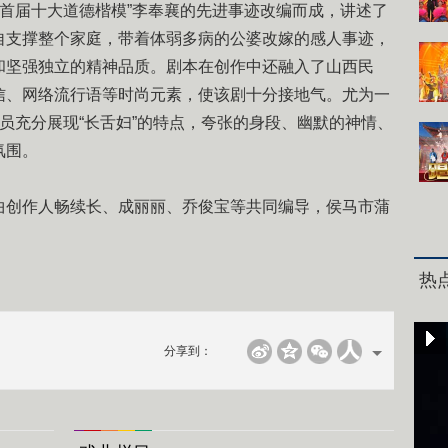
首届十大道德楷模”李奉襄的先进事迹改编而成，讲述了
自支撑整个家庭，带着体弱多病的公婆改嫁的感人事迹，
和坚强独立的精神品质。剧本在创作中还融入了山西民
信、网络流行语等时尚元素，使该剧十分接地气。尤为一
员充分展现“长舌妇”的特点，夸张的身段、幽默的神情、
氛围。
创作人畅续长、成丽丽、乔俊宝等共同编导，侯马市蒲
热
分享到：