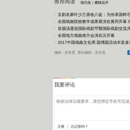
推荐阅读
现代戏
|
樱桃花开
京剧名家叶少兰喜收八徒：为传承国粹
任
全国戏曲院校教学成果展演在黄冈开幕 
戏《槐花谣》倾情..
首届汤显祖国际戏剧节暨国际戏剧交流
动
全国地方戏曲南方会演在汉开幕
2017中国戏曲文化周 园博园活动丰富多
编辑：史冬莲
责任编辑：史冬莲