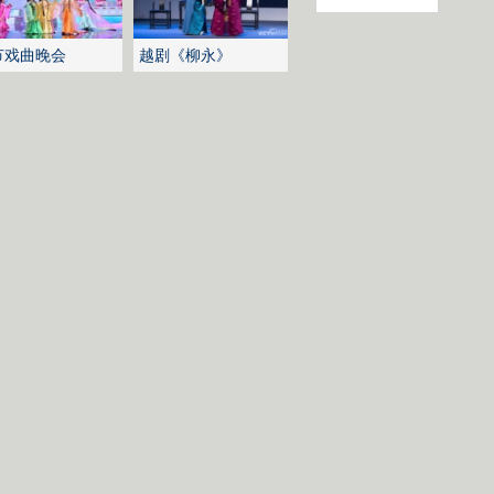
节戏曲晚会
越剧《柳永》