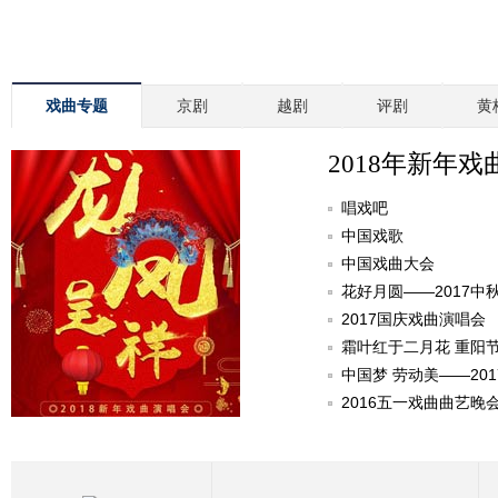
戏曲专题
京剧
越剧
评剧
黄
2018年新年戏
唱戏吧
中国戏歌
中国戏曲大会
花好月圆——2017中
2017国庆戏曲演唱会
霜叶红于二月花 重阳
中国梦 劳动美——20
2016五一戏曲曲艺晚