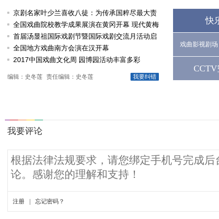
京剧名家叶少兰喜收八徒：为传承国粹尽最大责
快
任
全国戏曲院校教学成果展演在黄冈开幕 现代黄梅
戏《槐花谣》倾情..
首届汤显祖国际戏剧节暨国际戏剧交流月活动启
戏曲影视剧场
动
全国地方戏曲南方会演在汉开幕
2017中国戏曲文化周 园博园活动丰富多彩
CCT
编辑：史冬莲
责任编辑：史冬莲
我要纠错