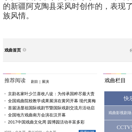
的新疆阿克陶县采风时创作的，表现
族风情。
戏曲首页
推荐阅读
戏曲栏目
剧目
|
展演
京剧名家叶少兰喜收八徒：为传承国粹尽最大责
快
任
全国戏曲院校教学成果展演在黄冈开幕 现代黄梅
戏《槐花谣》倾情..
首届汤显祖国际戏剧节暨国际戏剧交流月活动启
戏曲影视剧场
动
全国地方戏曲南方会演在汉开幕
2017中国戏曲文化周 园博园活动丰富多彩
CCT