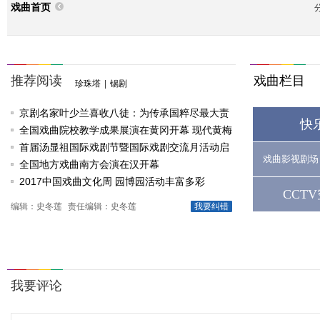
戏曲首页
推荐阅读
戏曲栏目
珍珠塔
|
锡剧
京剧名家叶少兰喜收八徒：为传承国粹尽最大责
快
任
全国戏曲院校教学成果展演在黄冈开幕 现代黄梅
戏《槐花谣》倾情..
首届汤显祖国际戏剧节暨国际戏剧交流月活动启
戏曲影视剧场
动
全国地方戏曲南方会演在汉开幕
2017中国戏曲文化周 园博园活动丰富多彩
CCT
编辑：史冬莲
责任编辑：史冬莲
我要纠错