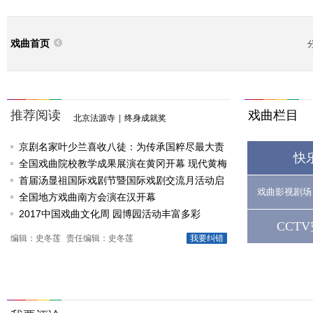
戏曲首页
推荐阅读
戏曲栏目
北京法源寺
|
终身成就奖
京剧名家叶少兰喜收八徒：为传承国粹尽最大责
快
任
全国戏曲院校教学成果展演在黄冈开幕 现代黄梅
戏《槐花谣》倾情..
首届汤显祖国际戏剧节暨国际戏剧交流月活动启
戏曲影视剧场
动
全国地方戏曲南方会演在汉开幕
2017中国戏曲文化周 园博园活动丰富多彩
CCT
编辑：史冬莲
责任编辑：史冬莲
我要纠错