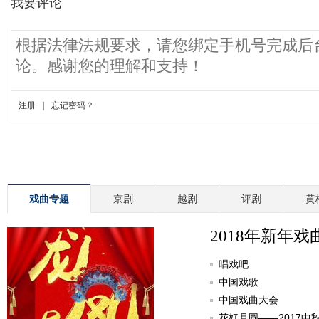
戏曲专题
京剧
越剧
评剧
黄
2018年新年戏
唱戏吧
中国戏歌
中国戏曲大会
花好月圆——2017中