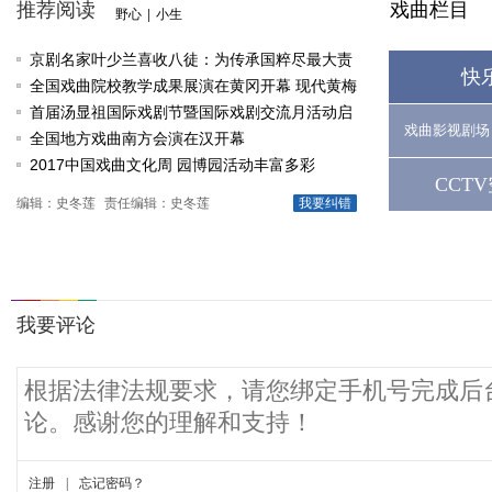
推荐阅读
戏曲栏目
野心
|
小生
京剧名家叶少兰喜收八徒：为传承国粹尽最大责
快
任
全国戏曲院校教学成果展演在黄冈开幕 现代黄梅
戏《槐花谣》倾情..
首届汤显祖国际戏剧节暨国际戏剧交流月活动启
戏曲影视剧场
动
全国地方戏曲南方会演在汉开幕
2017中国戏曲文化周 园博园活动丰富多彩
CCT
编辑：史冬莲
责任编辑：史冬莲
我要纠错