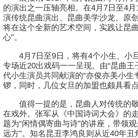
的演出之一压轴亮相。在4月7日至4月
演传统昆曲演出、昆曲美学沙龙、原
将在这个全新的艺术空间，实践让昆曲
心”。
4月7日至9日，将有4个小生、小
专场近20出戏码一一呈现。由“昆曲王
代小生演员共同献演的“亦俊亦美小生
锣，同时，几位女旦的加盟也颇具看
值得一提的是，昆曲人对传统的敬
在戏外。张军从《中国诗词大会》的
题为“闲情偶寄曲与诗”的讲座，带领观
远方”。知名昆丑李鸿良则从近40年