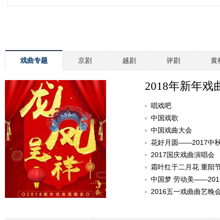
戏曲专题
京剧
越剧
评剧
黄
2018年新年戏
唱戏吧
中国戏歌
中国戏曲大会
花好月圆——2017中
2017国庆戏曲演唱会
霜叶红于二月花 重阳
中国梦 劳动美——20
2016五一戏曲曲艺晚