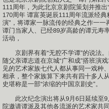
111周年，为此北京京剧院策划并推出
170周年 谭富英诞辰111周年流派经
演”，将谭家一脉流传的经典之作一一
谭门当家人、已经89岁高龄的谭元寿
活动，
京剧界有着“无腔不学谭”的说法。自
随父亲谭志道在京城“广和成”搭班演
见的艺术家族七代人都从事同一戏种
相承，整个家族算下来共有四十多人
史堪称是一部“浓缩的中国京剧史”。
此次纪念演出将从9月6日延续至9月
院邀请谭派及其他各流派的艺术家共