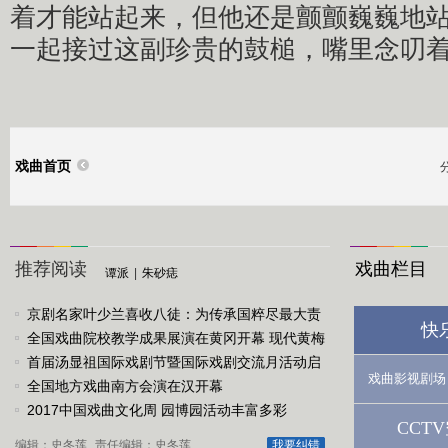
着才能站起来，但他还是颤颤巍巍地
一起接过这副珍贵的鼓槌，嘴里念叨着
戏曲首页
推荐阅读
戏曲栏目
谭派
|
朱砂痣
京剧名家叶少兰喜收八徒：为传承国粹尽最大责
快
任
全国戏曲院校教学成果展演在黄冈开幕 现代黄梅
戏《槐花谣》倾情..
首届汤显祖国际戏剧节暨国际戏剧交流月活动启
戏曲影视剧场
动
全国地方戏曲南方会演在汉开幕
2017中国戏曲文化周 园博园活动丰富多彩
CCT
编辑：史冬莲
责任编辑：史冬莲
我要纠错