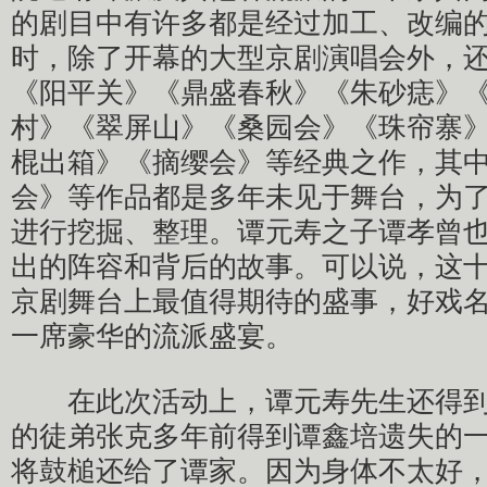
的剧目中有许多都是经过加工、改编
时，除了开幕的大型京剧演唱会外，
《阳平关》《鼎盛春秋》《朱砂痣》
村》《翠屏山》《桑园会》《珠帘寨
棍出箱》《摘缨会》等经典之作，其
会》等作品都是多年未见于舞台，为
进行挖掘、整理。谭元寿之子谭孝曾
出的阵容和背后的故事。可以说，这
京剧舞台上最值得期待的盛事，好戏
一席豪华的流派盛宴。
在此次活动上，谭元寿先生还得到了
的徒弟张克多年前得到谭鑫培遗失的
将鼓槌还给了谭家。因为身体不太好