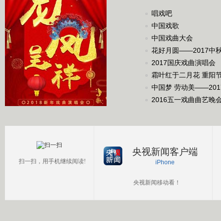
唱戏吧
中国戏歌
中国戏曲大会
花好月圆——2017中
2017国庆戏曲演唱会
霜叶红于二月花 重阳
中国梦 劳动美——20
2016五一戏曲曲艺晚
央视新闻客户端
扫一扫，用手机继续阅读!
iPhone
央视新闻移动看！