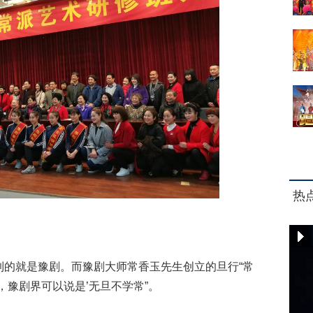
热
就是豫剧。而豫剧大师常香玉先生创立的旦行“常
，豫剧界可以说是’无旦不学常”。