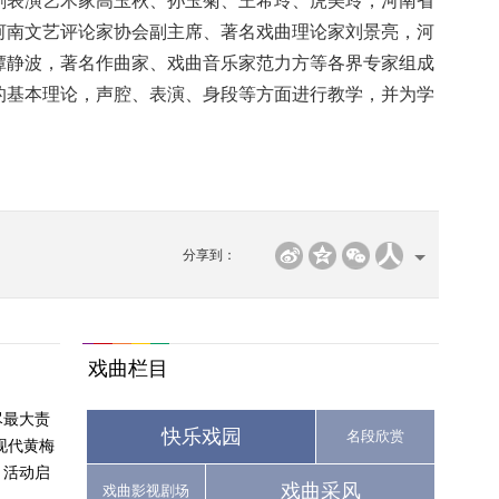
剧表演艺术家高玉秋、孙玉菊、王希玲、虎美玲，河南省
河南文艺评论家协会副主席、著名戏曲理论家刘景亮，河
谭静波，著名作曲家、戏曲音乐家范力方等各界专家组成
的基本理论，声腔、表演、身段等方面进行教学，并为学
分享到：
戏曲栏目
尽最大责
快乐戏园
名段欣赏
现代黄梅
月活动启
戏曲采风
戏曲影视剧场