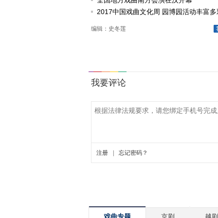
动
全国地方戏曲南方会演在汉开幕
2017中国戏曲文化周 园博园活动丰富多
编辑：史冬莲
戏曲专题
京剧
越