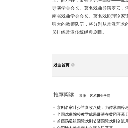
玉、陈小香，常香玉先生高徒——豫
导演学会会长、著名戏曲导演罗云，
南省戏曲学会会长、著名戏剧理论家
强大的教师队伍，将分别从常派艺术
员排练常派传统经典剧目。
戏曲首页
推荐阅读
常派
|
艺术职业学院
京剧名家叶少兰喜收八徒：为传承国粹
任
全国戏曲院校教学成果展演在黄冈开幕 
戏《槐花谣》倾情..
首届汤显祖国际戏剧节暨国际戏剧交流