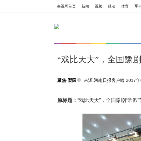
央视网首页
新闻
视频
经济
体育
军
“戏比天大”，全国豫
来源:
河南日报客户端
2017年
聚焦·梨园
原标题：
“戏比天大”，全国豫剧“常派