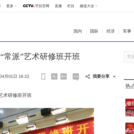
事
更多
节目官网
直播
栏目
频道大全
国内
国际
经济
军事
剧“常派”艺术研修班开班
04月01日 16:22
A-
A+
我要分享
热
”艺术研修班开班