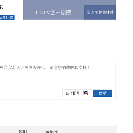
彩
CCTV空中剧院
梨园闯关我挂帅
我要纠错
剧
评剧
黄梅戏