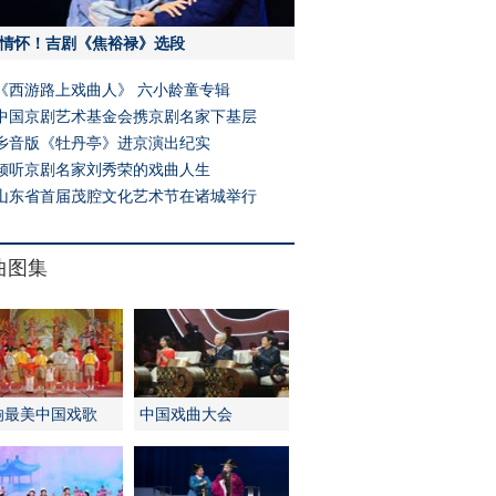
情怀！吉剧《焦裕禄》选段
《西游路上戏曲人》 六小龄童专辑
中国京剧艺术基金会携京剧名家下基层
乡音版《牡丹亭》进京演出纪实
倾听京剧名家刘秀荣的戏曲人生
山东省首届茂腔文化艺术节在诸城举行
曲图集
响最美中国戏歌
中国戏曲大会