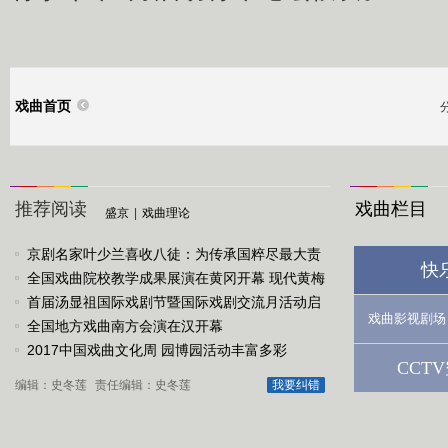
戏曲首页
推荐阅读
戏曲栏目
盛京
|
戏曲理论
京剧名家叶少兰喜收八徒：为传承国粹尽最大责
快
任
全国戏曲院校教学成果展演在黄冈开幕 现代黄梅
戏《槐花谣》倾情..
首届汤显祖国际戏剧节暨国际戏剧交流月活动启
戏曲影视剧场
动
全国地方戏曲南方会演在汉开幕
2017中国戏曲文化周 园博园活动丰富多彩
CCT
编辑：史冬莲
责任编辑：史冬莲
我要纠错