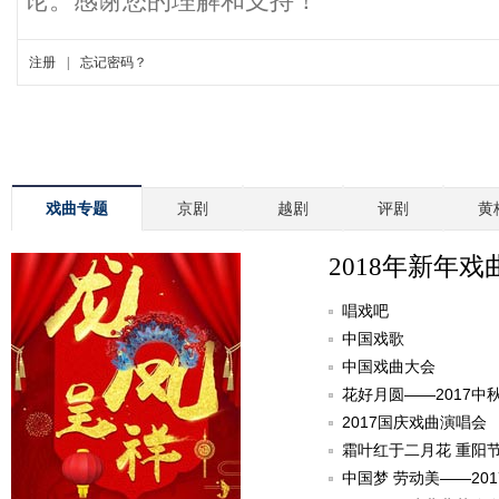
戏曲专题
京剧
越剧
评剧
黄
2018年新年戏
唱戏吧
中国戏歌
中国戏曲大会
花好月圆——2017中
2017国庆戏曲演唱会
霜叶红于二月花 重阳
中国梦 劳动美——20