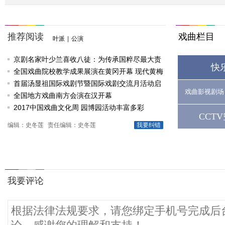
推荐阅读
戏曲栏目
叶派
|
公演
京剧名家叶少兰喜收八徒：为传承国粹尽最大责
快
任
全国戏曲院校教学成果展演在黄冈开幕 现代黄梅
戏《槐花谣》倾情..
首届汤显祖国际戏剧节暨国际戏剧交流月活动启
戏曲影视剧场
动
全国地方戏曲南方会演在汉开幕
2017中国戏曲文化周 园博园活动丰富多彩
CCT
编辑：史冬莲
责任编辑：史冬莲
我要纠错