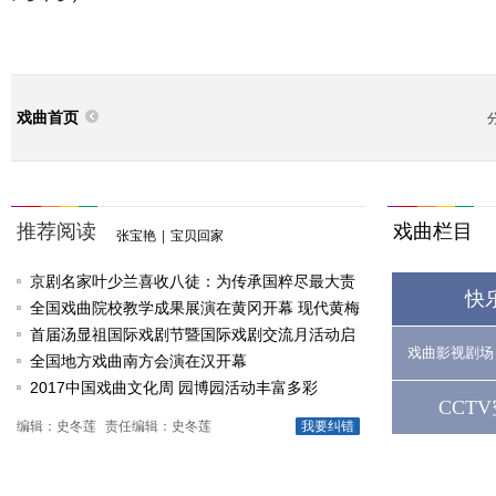
戏曲首页
推荐阅读
戏曲栏目
张宝艳
|
宝贝回家
京剧名家叶少兰喜收八徒：为传承国粹尽最大责
快
任
全国戏曲院校教学成果展演在黄冈开幕 现代黄梅
戏《槐花谣》倾情..
首届汤显祖国际戏剧节暨国际戏剧交流月活动启
戏曲影视剧场
动
全国地方戏曲南方会演在汉开幕
2017中国戏曲文化周 园博园活动丰富多彩
CCT
编辑：史冬莲
责任编辑：史冬莲
我要纠错