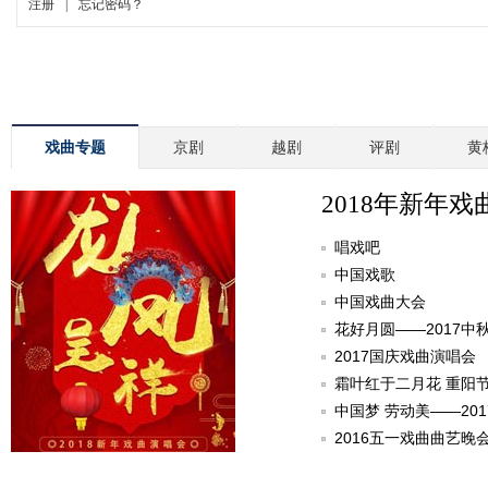
戏曲专题
京剧
越剧
评剧
黄
2018年新年戏
唱戏吧
中国戏歌
中国戏曲大会
花好月圆——2017中
2017国庆戏曲演唱会
霜叶红于二月花 重阳
中国梦 劳动美——20
2016五一戏曲曲艺晚