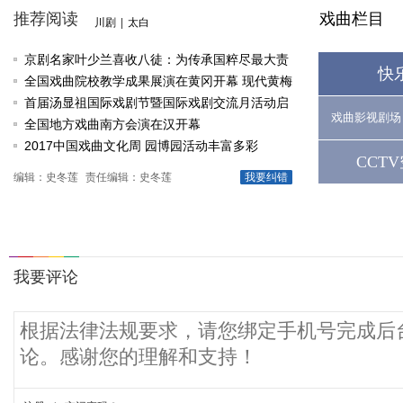
推荐阅读
戏曲栏目
川剧
|
太白
京剧名家叶少兰喜收八徒：为传承国粹尽最大责
快
任
全国戏曲院校教学成果展演在黄冈开幕 现代黄梅
戏《槐花谣》倾情..
首届汤显祖国际戏剧节暨国际戏剧交流月活动启
戏曲影视剧场
动
全国地方戏曲南方会演在汉开幕
2017中国戏曲文化周 园博园活动丰富多彩
CCT
编辑：史冬莲
责任编辑：史冬莲
我要纠错