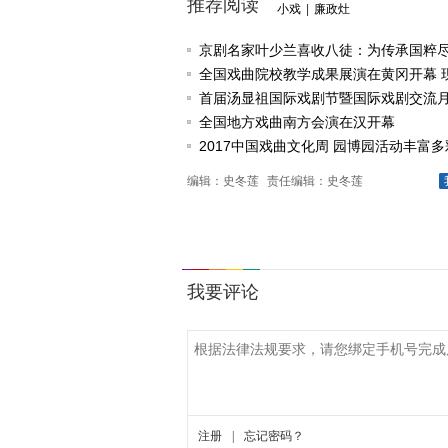
推荐阅读
小戏
|
廉政灶
京剧名家叶少兰喜收八徒：为传承国粹
任
全国戏曲院校教学成果展演在黄冈开幕 
戏《槐花谣》倾情..
首届汤显祖国际戏剧节暨国际戏剧交流
动
全国地方戏曲南方会演在汉开幕
2017中国戏曲文化周 园博园活动丰富多
编辑：史冬莲
责任编辑：史冬莲