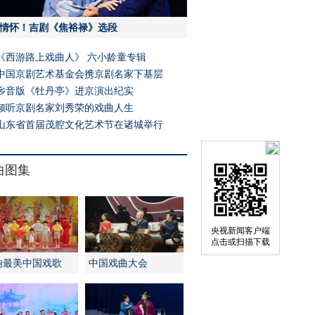
情怀！吉剧《焦裕禄》选段
《西游路上戏曲人》 六小龄童专辑
中国京剧艺术基金会携京剧名家下基层
乡音版《牡丹亭》进京演出纪实
倾听京剧名家刘秀荣的戏曲人生
山东省首届茂腔文化艺术节在诸城举行
曲图集
央视新闻客户端
点击或扫描下载
响最美中国戏歌
中国戏曲大会