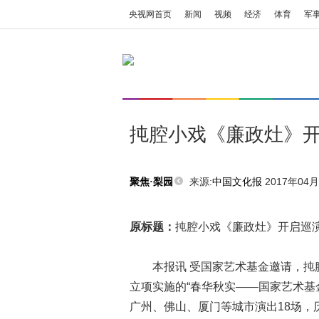
央视网首页
新闻
视频
经济
体育
军
扽腔小戏《廉政灶》
来源:
中国文化报
2017年04月1
聚焦·梨园
原标题：
扽腔小戏《廉政灶》开启巡
本报讯 受国家艺术基金邀请，扽腔
立项实施的“春华秋实——国家艺术基
广州、佛山、厦门等城市演出18场，