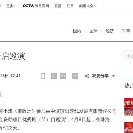
事
更多
节目官网
直播
栏目
频道大全
国内
国际
经济
军事
开启巡演
3日 17:41
A-
A+
我要分享
热
演
小戏《廉政灶》参加由中演演出院线发展有限责任公司
金资助项目优秀剧（节）目巡演”，4月8日起，在珠海、
历时22天。