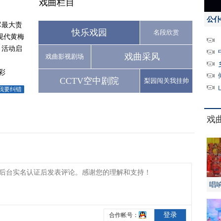
戏曲栏目
公仆
尽最大责
快乐戏园
名段欣赏
现代黄梅
月活动启
戏曲采风
戏曲影视剧场
彩
CCTV空中剧院
梨园闯关我挂帅
我要纠错
戏
唱