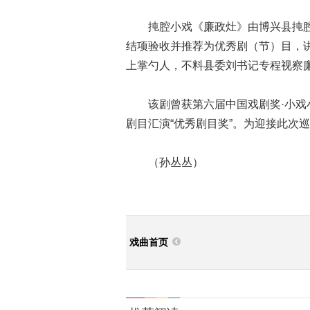
扽腔小戏《廉政灶》由博兴县扽腔剧
结项验收并推荐为优秀剧（节）目，讲
上掌勺人，不料县委刘书记专程视察
该剧曾获第六届中国戏剧奖·小戏小
剧目汇演“优秀剧目奖”。为迎接此次
（孙丛丛）
戏曲首页