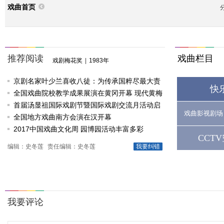
戏曲首页
推荐阅读
戏曲栏目
戏剧梅花奖
|
1983年
京剧名家叶少兰喜收八徒：为传承国粹尽最大责
快
任
全国戏曲院校教学成果展演在黄冈开幕 现代黄梅
戏《槐花谣》倾情..
首届汤显祖国际戏剧节暨国际戏剧交流月活动启
戏曲影视剧场
动
全国地方戏曲南方会演在汉开幕
2017中国戏曲文化周 园博园活动丰富多彩
CCT
编辑：史冬莲
责任编辑：史冬莲
我要纠错