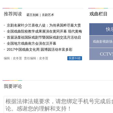
推荐阅读
戏曲栏目
霸王别姬
|
京剧艺术
京剧名家叶少兰喜收八徒：为传承国粹尽最大责
快
任
全国戏曲院校教学成果展演在黄冈开幕 现代黄梅
戏《槐花谣》倾情..
首届汤显祖国际戏剧节暨国际戏剧交流月活动启
戏曲影视剧场
动
全国地方戏曲南方会演在汉开幕
2017中国戏曲文化周 园博园活动丰富多彩
CCT
编辑：史冬莲
责任编辑：史冬莲
我要纠错