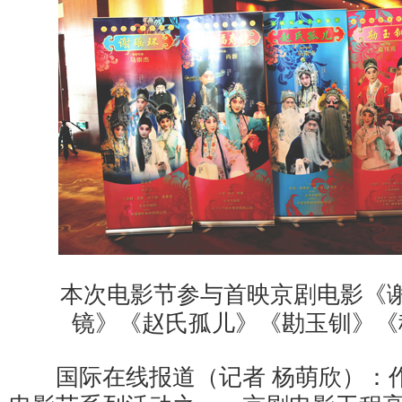
本次电影节参与首映京剧电影《谢
镜》《赵氏孤儿》《勘玉钏》《
国际在线报道（记者 杨萌欣）：作