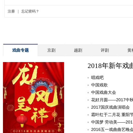
戏曲专题
京剧
越剧
评剧
黄
2018年新年戏
唱戏吧
中国戏歌
中国戏曲大会
花好月圆——2017中
2017国庆戏曲演唱会
霜叶红于二月花 重阳
中国梦 劳动美——20
2016五一戏曲曲艺晚