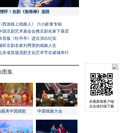
情怀！吉剧《焦裕禄》选段
《西游路上戏曲人》 六小龄童专辑
中国京剧艺术基金会携京剧名家下基层
乡音版《牡丹亭》进京演出纪实
倾听京剧名家刘秀荣的戏曲人生
山东省首届茂腔文化艺术节在诸城举行
曲图集
央视新闻客户端
点击或扫描下载
响最美中国戏歌
中国戏曲大会