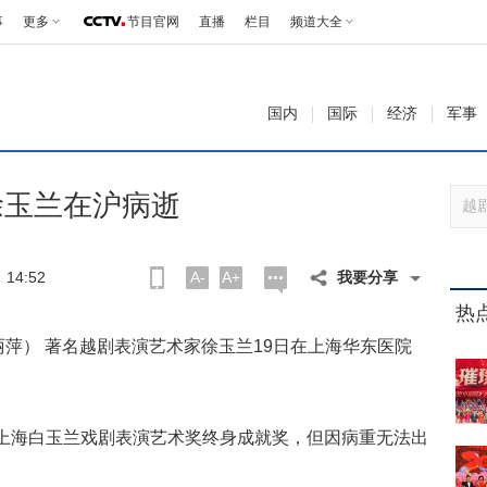
事
更多
节目官网
直播
栏目
频道大全
国内
国际
经济
军事
徐玉兰在沪病逝
14:52
A-
A+
我要分享
热
丽萍） 著名越剧表演艺术家徐玉兰19日在上海华东医院
届上海白玉兰戏剧表演艺术奖终身成就奖，但因病重无法出