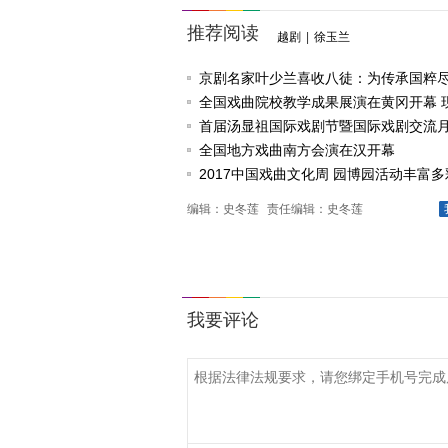
推荐阅读
越剧
|
徐玉兰
京剧名家叶少兰喜收八徒：为传承国粹
任
全国戏曲院校教学成果展演在黄冈开幕 
戏《槐花谣》倾情..
首届汤显祖国际戏剧节暨国际戏剧交流
动
全国地方戏曲南方会演在汉开幕
2017中国戏曲文化周 园博园活动丰富多
编辑：史冬莲
责任编辑：史冬莲