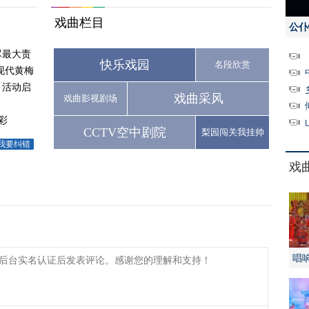
戏曲栏目
公仆
尽最大责
快乐戏园
名段欣赏
现代黄梅
月活动启
戏曲采风
戏曲影视剧场
彩
CCTV空中剧院
梨园闯关我挂帅
我要纠错
戏
唱