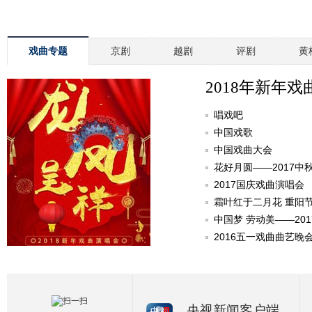
戏曲专题
京剧
越剧
评剧
黄
2018年新年戏
唱戏吧
中国戏歌
中国戏曲大会
花好月圆——2017中
2017国庆戏曲演唱会
霜叶红于二月花 重阳
中国梦 劳动美——20
2016五一戏曲曲艺晚
央视新闻客户端