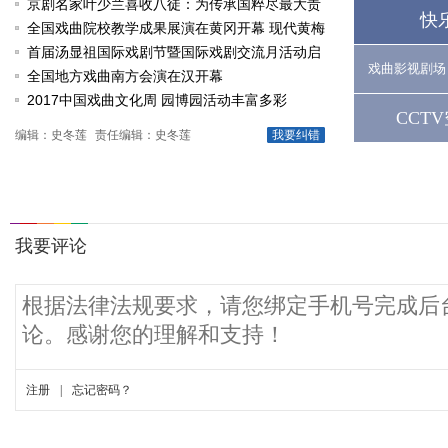
京剧名家叶少兰喜收八徒：为传承国粹尽最大责
快
任
全国戏曲院校教学成果展演在黄冈开幕 现代黄梅
戏《槐花谣》倾情..
首届汤显祖国际戏剧节暨国际戏剧交流月活动启
戏曲影视剧场
动
全国地方戏曲南方会演在汉开幕
2017中国戏曲文化周 园博园活动丰富多彩
CCT
编辑：史冬莲
责任编辑：史冬莲
我要纠错