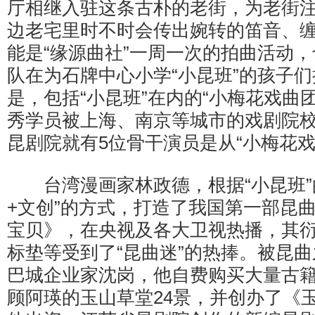
厅相继入驻这条古朴的老街，为老街
边老宅里时不时会传出婉转的笛音、
能是“缘源曲社”一周一次的拍曲活动
队在为石牌中心小学“小昆班”的孩子
是，包括“小昆班”在内的“小梅花戏曲团
秀学员被上海、南京等城市的戏剧院
昆剧院就有5位骨干演员是从“小梅花戏
台湾漫画家林政德，根据“小昆班”
+文创”的方式，打造了我国第一部昆曲
宝贝》，在央视及各大卫视热播，其
标垫等受到了“昆曲迷”的热捧。被昆
巴城企业家沈岗，他自费购买大量古
顾阿瑛的玉山草堂24景，并创办了《