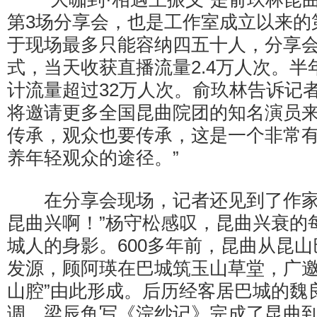
第3场分享会，也是工作室成立以来的
于现场最多只能容纳四五十人，分享
式，当天收获直播流量2.4万人次。半
计流量超过32万人次。俞玖林告诉记者
将邀请更多全国昆曲院团的知名演员来
传承，观众也要传承，这是一个非常
养年轻观众的途径。”
在分享会现场，记者还见到了作家
昆曲兴啊！”杨守松感叹，昆曲兴衰的
城人的身影。600多年前，昆曲从昆
发源，顾阿瑛在巴城筑玉山草堂，广邀
山腔”由此形成。后历经客居巴城的魏
调、梁辰鱼写《浣纱记》完成了昆曲