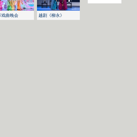
节戏曲晚会
越剧《柳永》