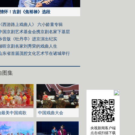
情怀！吉剧《焦裕禄》选段
《西游路上戏曲人》 六小龄童专辑
中国京剧艺术基金会携京剧名家下基层
乡音版《牡丹亭》进京演出纪实
倾听京剧名家刘秀荣的戏曲人生
山东省首届茂腔文化艺术节在诸城举行
曲图集
响最美中国戏歌
中国戏曲大会
央视新闻客户端
点击或扫描下载