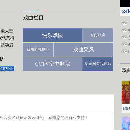
公仆
戏曲栏目
尽最大责
快乐戏园
名段欣赏
现代黄梅
月活动启
戏曲采风
戏曲影视剧场
彩
CCTV空中剧院
梨园闯关我挂帅
我要纠错
戏
唱