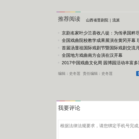
推荐阅读
山西省晋剧院
|
流派
京剧名家叶少兰喜收八徒：为传承国粹
任
全国戏曲院校教学成果展演在黄冈开幕 
戏《槐花谣》倾情..
首届汤显祖国际戏剧节暨国际戏剧交流
动
全国地方戏曲南方会演在汉开幕
2017中国戏曲文化周 园博园活动丰富多
编辑：史冬莲
责任编辑：史冬莲