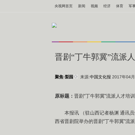
央视网首页
新闻
视频
经济
体育
军
晋剧“丁牛郭冀”流派
来源:
中国文化报
2017年04月2
聚焦·梨园
原标题：
晋剧“丁牛郭冀”流派人才培
本报讯 （驻山西记者杨渊 通讯员邹
西省晋剧院举办的晋剧“丁牛郭冀”流