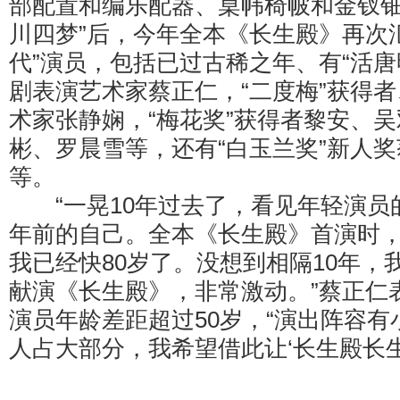
部配置和编乐配器、桌帏椅帔和金钗钿
川四梦”后，今年全本《长生殿》再次
代”演员，包括已过古稀之年、有“活唐
剧表演艺术家蔡正仁，“二度梅”获得
术家张静娴，“梅花奖”获得者黎安、
彬、罗晨雪等，还有“白玉兰奖”新人
等。
“一晃10年过去了，看见年轻演员的
年前的自己。全本《长生殿》首演时，
我已经快80岁了。没想到相隔10年，
献演《长生殿》，非常激动。”蔡正
演员年龄差距超过50岁，“演出阵容
人占大部分，我希望借此让‘长生殿长生