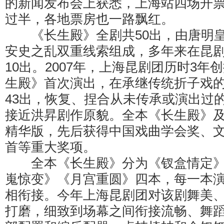
的新闻发布会上获悉，上海站四场开
过半，各地票房也一路飘红。
《长生殿》全剧共50出，由唐明皇
安史之乱双重线索组成，多年来在昆
10出。2007年，上海昆剧团历时3年
生殿》首次演出，在承继传统折子戏
43出，恢复、捏合从未传承或演出过的
接近洪昇剧作原貌。全本《长生殿》
精华版，先后获得中国戏曲学会奖、文
首等重大奖项。
全本《长生殿》分为《钗盒情定》
嵬惊变》《月宫重圆》四本，每一本
相衔接。今年上海昆剧团对该剧舞美
打磨，细致到场幕之间衔接流畅、舞