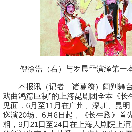
倪徐浩（右）与罗晨雪演绎第一本
本报讯（记者 诸葛漪）阔别舞台
戏曲鸿篇巨制”的上海昆剧团全本《长
见面，6月至11月在广州、深圳、昆
巡演20场。6月8日起，《长生殿》首
相，9月21日至24日在上海大剧院上