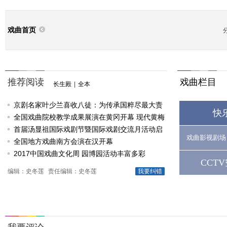
戏曲首页
推荐阅读
戏曲栏目
长生殿
|
全本
京剧名家叶少兰喜收八徒：为传承国粹尽最大责
快
任
全国戏曲院校教学成果展演在黄冈开幕 现代黄梅
戏《槐花谣》倾情..
首届汤显祖国际戏剧节暨国际戏剧交流月活动启
戏曲影视剧场
动
全国地方戏曲南方会演在汉开幕
2017中国戏曲文化周 园博园活动丰富多彩
CCT
编辑：史冬莲
责任编辑：史冬莲
我要纠错